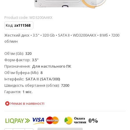
Product code:
WD3200AAKX
Код:
zx111568
Жесткий диск • 3.5" • 320 Gb • SATA II • WD3200AAKX • 8 Мб • 7200
об/мин
Об'єм (Gb)
320
Форм-фактор
3.5"
Призначення
Для настільного ПК
Об'єм буфера (Mb)
8
Інтерфейс
SATA II (SATA/300)
Швидкість обертання (об/хв)
7200
Гарантія
1 міс.
Немає в наявності