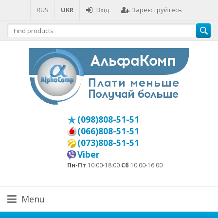
RUS
UKR
Вхід
Зареєструйтесь
(098)808-51-51
(066)808-51-51
(073)808-51-51
Viber
Пн-Пт
10:00-18:00
Сб
10:00-16:00
Menu