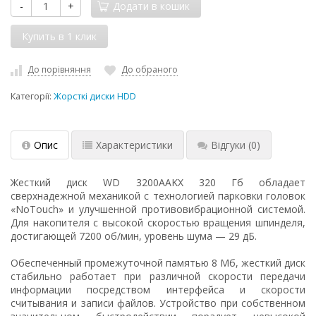
-
+
Додати в кошик
До порівняння
До обраного
Категорії:
Жорсткі диски HDD
Опис
Характеристики
Відгуки
(0)
Жесткий диск WD 3200AAKX 320 Гб обладает
сверхнадежной механикой с технологией парковки головок
«NoTouch» и улучшенной противовибрационной системой.
Для накопителя с высокой скоростью вращения шпинделя,
достигающей 7200 об/мин, уровень шума — 29 дБ.
Обеспеченный промежуточной памятью 8 Мб, жесткий диск
стабильно работает при различной скорости передачи
информации посредством интерфейса и скорости
считывания и записи файлов. Устройство при собственном