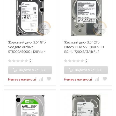
Жорсткий диск 3.5" 8Tb
Жесткий диск 3.5" 2Tb
Seagate Archive
Hitachi HUA722020ALA331
ST8000AS0002 (128Mb •
(32mb 7200 SATAII) Ref
5900) БВ
0
0
Додати в кошик
Додати в кошик
Немає в наявності
Немає в наявності