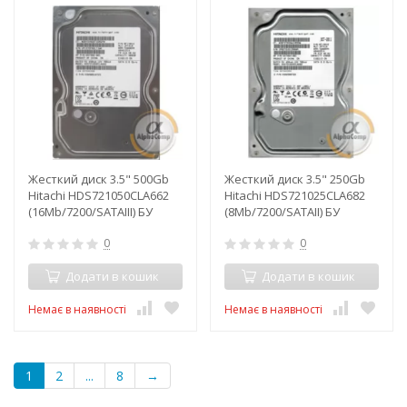
Жесткий диск 3.5" 500Gb
Жесткий диск 3.5" 250Gb
Hitachi HDS721050CLA662
Hitachi HDS721025CLA682
(16Mb/7200/SATAIII) БУ
(8Mb/7200/SATAII) БУ
0
0
Додати в кошик
Додати в кошик
Немає в наявності
Немає в наявності
1
2
...
8
→