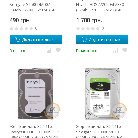
Seagate ST500DM002
Hitachi HDS722020ALA330
(16Mb • 7200 • SATAIII) БВ
(32Mb • 7200 • SATA2) БВ
490 грн.
1 700 грн.
0
0
Додати в кошик
Додати в кошик
В наявності
В наявності
Жесткий диск 3.5" 1Tb
Жорсткий диск 3.5" 1Tb
i.norys INO-IHDD1000S3-D1-
Seagate ST1000DM010
5964 (64Mb • 5900 • SATAIII)
(64Mb • 7200 • SATAIII) БВ