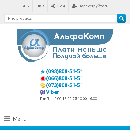
RUS
UKR
Вхід
Зареєструйтесь
(098)808-51-51
(066)808-51-51
(073)808-51-51
Viber
Пн-Пт
10:00-18:00
Сб
10:00-16:00
Menu