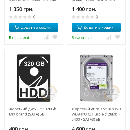
БУ
1 350 грн.
1 400 грн.
0
0
Додати в кошик
Додати в кошик
В наявності
В наявності
Жорсткий диск 3.5" 320Gb
Жорсткий диск 3.5" 8Tb WD
MIX brand (SATA) БВ
WD84PURZ Purple (128Mb •
5400 • SATA3) БВ
400 грн.
4 600 грн.