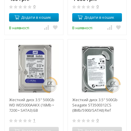
0
0
Додати в кошик
Додати в кошик
В наявності
В наявності
Жесткий диск 3.5" 500Gb
Жесткий диск 3.5" 500Gb
WD WD5000AAKX (16Mb •
Seagate ST3500312CS
7200 • SATA3) БВ
(8Mb/5900/SATAII) Ref
1
0