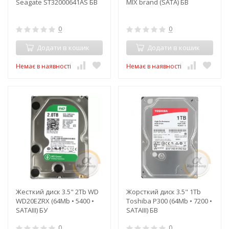
Seagate ST32000641AS БВ
MIX brand (SATA) БВ
0
0
Додати в кошик
Додати в кошик
Немає в наявності
Немає в наявності
Жесткий диск 3.5" 2Tb WD
Жорсткий диск 3.5" 1Tb
WD20EZRX (64Mb • 5400 •
Toshiba P300 (64Mb • 7200 •
SATAIII) БУ
SATAIII) БВ
0
0