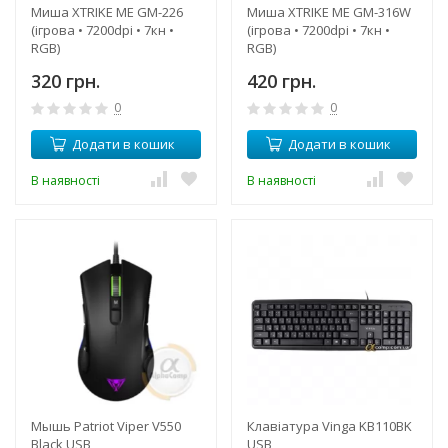
Миша XTRIKE ME GM-226
Миша XTRIKE ME GM-316W
(ігрова • 7200dpi • 7кн •
(ігрова • 7200dpi • 7кн •
RGB)
RGB)
320 грн.
420 грн.
0
0
Додати в кошик
Додати в кошик
В наявності
В наявності
Мышь Patriot Viper V550
Клавіатура Vinga KB110BK
Black USB
USB