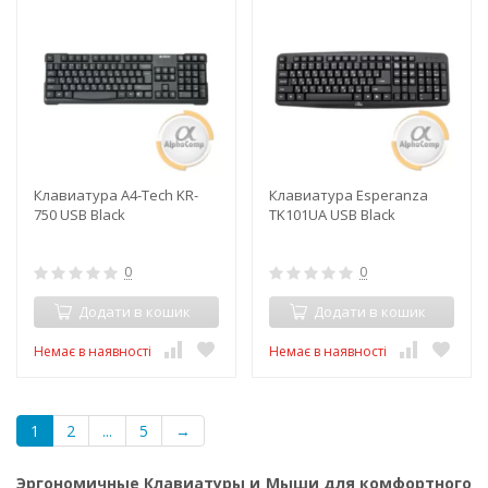
Клавиатура A4-Tech KR-
Клавиатура Esperanza
750 USB Black
TK101UA USB Black
0
0
Додати в кошик
Додати в кошик
Немає в наявності
Немає в наявності
1
2
...
5
→
Эргономичные Клавиатуры и Мыши для комфортного