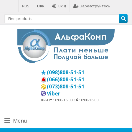
RUS
UKR
Вхід
Зареєструйтесь
(098)808-51-51
(066)808-51-51
(073)808-51-51
Viber
Пн-Пт
10:00-18:00
Сб
10:00-16:00
Menu