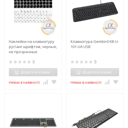
Наклейки на клавиатуру
Клавиатура Gembird KB-U-
рус\анг шрифтом, черные,
101-UA USB
не прозрачные
0
0
Додати в кошик
Додати в кошик
Немає в наявності
Немає в наявності