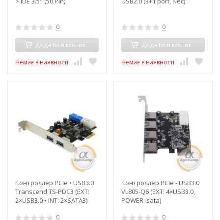
> IDE 3.5" (50 Pin)
USB2.0 (3+1 port, Nec)
0
0
Додати в кошик
Додати в кошик
Немає в наявності
Немає в наявності
Контроллер PCIe • USB3.0
Контроллер PCIe - USB3.0
Transcend TS-PDC3 (EXT:
VL805-Q6 (EXT: 4×USB3.0,
2×USB3.0 • INT: 2×SATA3)
POWER: sata)
0
0