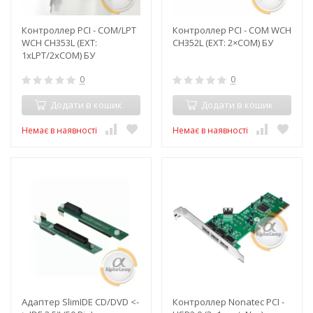
Контроллер PCI - COM/LPT
Контроллер PCI - COM WCH
WCH CH353L (EXT:
CH352L (EXT: 2×COM) БУ
1xLPT/2xCOM) БУ
0
0
Додати в кошик
Додати в кошик
Немає в наявності
Немає в наявності
Адаптер SlimIDE CD/DVD <-
Контроллер Nonatec PCI -