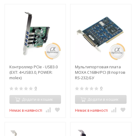
Контроллер PCIe - USB3.0
Мультипортовая плата
(EXT: 4×USB3.0, POWER:
MOXA C168H/PCI (8 портов
molex)
RS-232) БУ
0
0
Додати в кошик
Додати в кошик
Немає в наявності
Немає в наявності