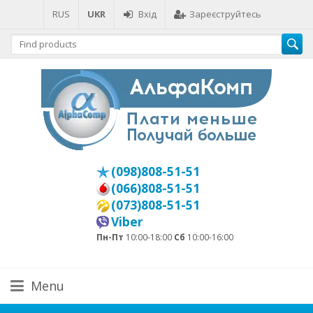
RUS
UKR
Вхід
Зареєструйтесь
(098)808-51-51
(066)808-51-51
(073)808-51-51
Viber
Пн-Пт
10:00-18:00
Сб
10:00-16:00
Menu