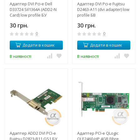
Адаптер DVI Pci-e Dell
Адаптер DVI Pci-e Fujitsu
D33724 Sil1364A (ADD2-N
D2463-A11 (dvi adapter) low
Card) low profile БУ
profile БВ
30 грн.
30 грн.
0
0
Додати в кошик
Додати в кошик
В наявності
В наявності
Адаптер ADD2 DVI PCI-e
Адаптер PCI-e QLogic
Fujitsu D2823-B11 GS1 БУ
QLE2460-HP 4GB Fibre