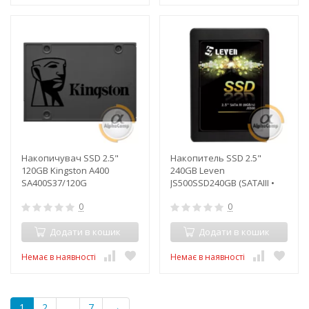
Накопичувач SSD 2.5"
Накопитель SSD 2.5"
120GB Kingston A400
240GB Leven
SA400S37/120G
JS500SSD240GB (SATAIII •
560/270)
0
0
Додати в кошик
Додати в кошик
Немає в наявності
Немає в наявності
1
2
...
7
→