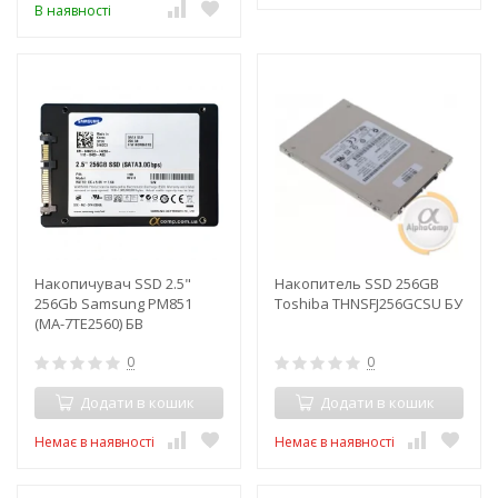
В наявності
Накопичувач SSD 2.5"
Накопитель SSD 256GB
256Gb Samsung PM851
Toshiba THNSFJ256GCSU БУ
(MA-7TE2560) БВ
0
0
Додати в кошик
Додати в кошик
Немає в наявності
Немає в наявності