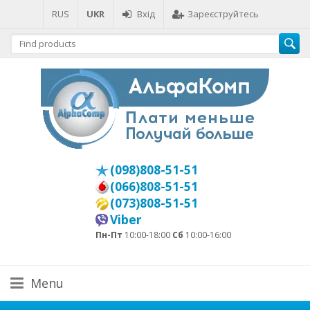
RUS
UKR
Вхід
Зареєструйтесь
(098)808-51-51
(066)808-51-51
(073)808-51-51
Viber
Пн-Пт
10:00-18:00
Сб
10:00-16:00
Menu