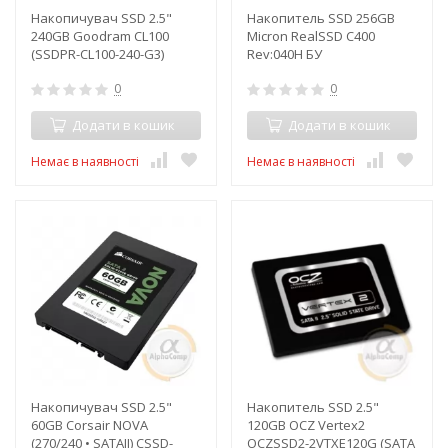
Накопичувач SSD 2.5"
Накопитель SSD 256GB
240GB Goodram CL100
Micron RealSSD C400
(SSDPR-CL100-240-G3)
Rev:040H БУ
0
0
Додати в кошик
Додати в кошик
Немає в наявності
Немає в наявності
Накопичувач SSD 2.5"
Накопитель SSD 2.5"
60GB Corsair NOVA
120GB OCZ Vertex2
(270/240 • SATAII) CSSD-
OCZSSD2-2VTXE120G (SATA