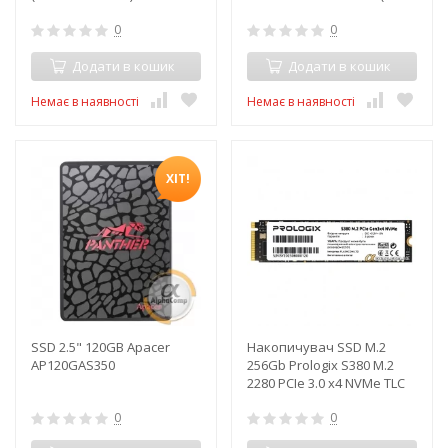
V60GB2A БВ
II) БУ
0
0
Додати в кошик
Додати в кошик
Немає в наявності
Немає в наявності
ХІТ!
SSD 2.5" 120GB Apacer
Накопичувач SSD M.2
AP120GAS350
256Gb Prologix S380 M.2
2280 PCIe 3.0 x4 NVMe TLC
(PRO256GS380) 2000/2300
0
0