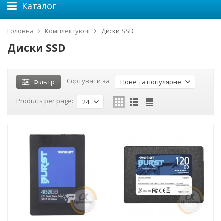
Каталог
Головна
Комплектуючі
Диски SSD
Диски SSD
Сортувати за:
Фільтр
Нове та популярне
Products per page:
24