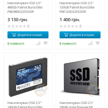
Накопичувач SSD 2.5"
Накопичувач SSD 2.5"
480Gb Patriot Burst Elite
120GB Patriot Burst Elite
PBE480GS25SSDR
PBE120GS25SSDR
3 130 грн.
1 400 грн.
0
0
Додати в кошик
Додати в кошик
В наявності
В наявності
Накопичувач SSD 2.5"
Накопичувач SSD 2.5"
240GB Patriot Burst Elite
240gb різні бренди БВ