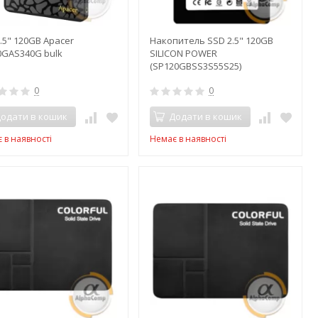
.5" 120GB Apacer
Накопитель SSD 2.5" 120GB
0GAS340G bulk
SILICON POWER
(SP120GBSS3S55S25)
0
0
одати в кошик
Додати в кошик
 в наявності
Немає в наявності