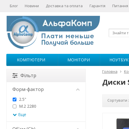
Блог
Новини
Доставка та оплата
Гарантія
Питання 
КОМП'ЮТЕРИ
МОНІТОРИ
НОУТБУК
Головна
Ко
Фільтр
Диски S
Форм-фактор
2.5"
Сортувати 
M.2 2280
Еще