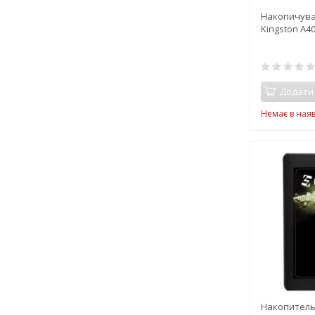
Накопичувач
Kingston A4
Додати
Немає в наяв
Накопитель 