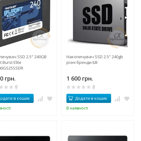
пичувач SSD 2.5" 240GB
Накопичувач SSD 2.5" 240gb
t Burst Elite
різні бренди БВ
40GS25SSDR
0 грн.
1 600 грн.
0
0
одати в кошик
Додати в кошик
вності
В наявності