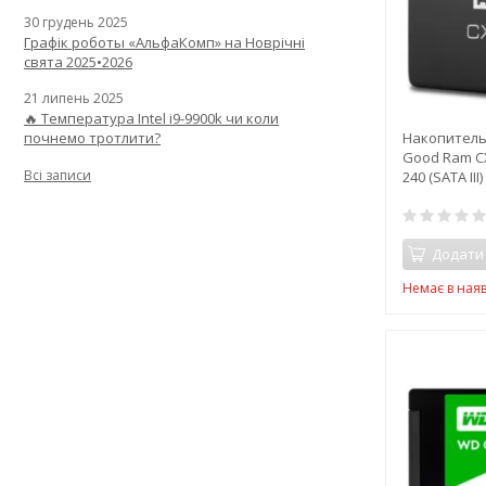
30 грудень 2025
Графік роботы «АльфаКомп» на Новрічні
свята 2025•2026
21 липень 2025
🔥 Температура Intel i9-9900k чи коли
Накопитель 
почнемо тротлити?
Good Ram C
Всі записи
240 (SATA III)
Додати
Немає в наяв