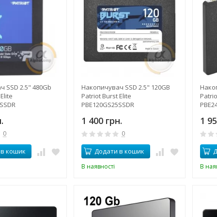
 SSD 2.5" 480Gb
Накопичувач SSD 2.5" 120GB
Нако
Elite
Patriot Burst Elite
Patrio
5SSDR
PBE120GS25SSDR
PBE2
.
1 400 грн.
1 95
0
0
 в кошик
Додати в кошик
Д
В наявності
В ная