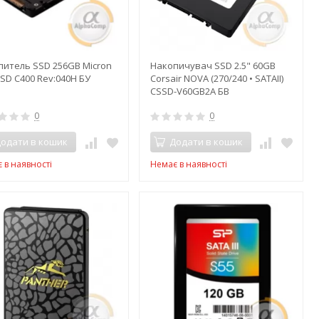
питель SSD 256GB Micron
Накопичувач SSD 2.5" 60GB
SD C400 Rev:040H БУ
Corsair NOVA (270/240 • SATAII)
CSSD-V60GB2A БВ
0
0
одати в кошик
Додати в кошик
 в наявності
Немає в наявності