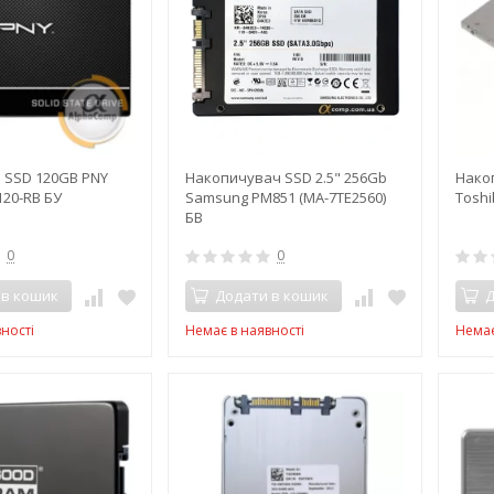
 SSD 120GB PNY
Накопичувач SSD 2.5" 256Gb
Нако
20-RB БУ
Samsung PM851 (MA-7TE2560)
Tosh
БВ
0
0
 в кошик
Додати в кошик
Д
ності
Немає в наявності
Немає