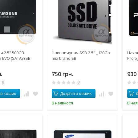
 2.5" 500GB
Накопичувач SSD 2.5" _120Gb
Нако
 EVO (SATA3) БВ
mix brand БВ
Prolo
.
750 грн.
930 
0
0
 в кошик
Додати в кошик
Д
В наявності
В ная