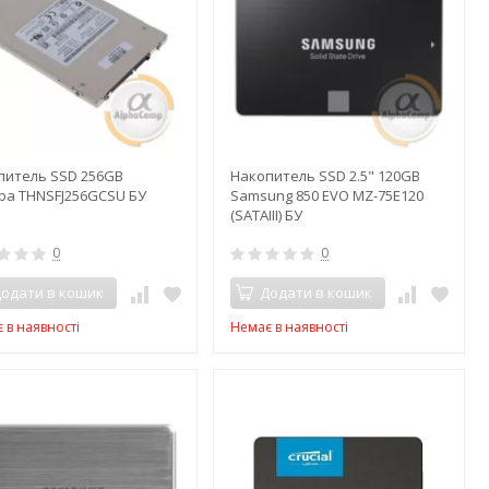
питель SSD 256GB
Накопитель SSD 2.5" 120GB
iba THNSFJ256GCSU БУ
Samsung 850 EVO MZ-75E120
(SATAIII) БУ
0
0
одати в кошик
Додати в кошик
 в наявності
Немає в наявності