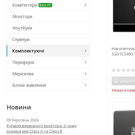
Комп'ютери
Best PC
Монітори
Ноутбуки
Сервери
Накопитель
Комплектуючі
SSD7CS900-1
Периферія
Мережеве
Додати
Блоки живлення
Немає в наяв
Новини
09 березень 2026
Купівля вживаного монітора: У чому
різниця між Class A та Class B