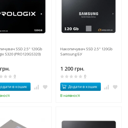
пичувач SSD 2.5" 120Gb
Накопичувач SSD 2.5" 120Gb
gix S320 (PRO120GS320)
Samsung БУ
грн.
1 200 грн.
0
0
одати в кошик
Додати в кошик
вності
В наявності