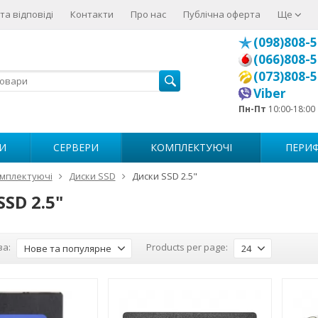
та відповіді
Контакти
Про нас
Публічна оферта
Ще
(098)808-5
(066)808-5
(073)808-5
Viber
Пн-Пт
10:00-18:00
И
СЕРВЕРИ
КОМПЛЕКТУЮЧІ
ПЕРИФ
мплектуючі
Диски SSD
Диски SSD 2.5"
SD 2.5"
за:
Products per page:
Нове та популярне
24