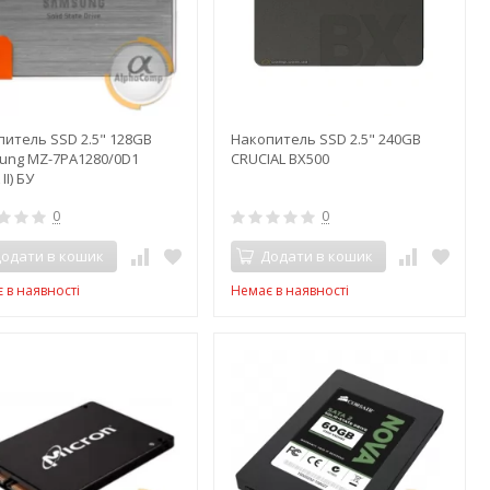
питель SSD 2.5" 128GB
Накопитель SSD 2.5" 240GB
ung MZ-7PA1280/0D1
CRUCIAL BX500
II) БУ
0
0
одати в кошик
Додати в кошик
 в наявності
Немає в наявності