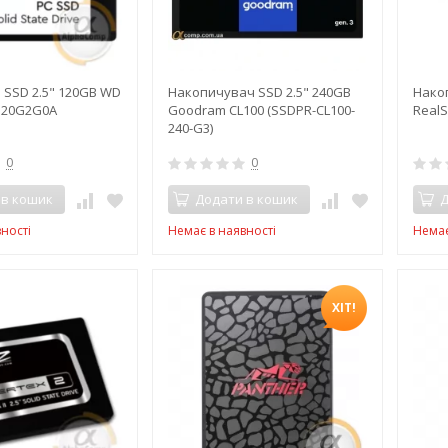
 SSD 2.5" 120GB WD
Накопичувач SSD 2.5" 240GB
Нако
120G2G0A
Goodram CL100 (SSDPR-CL100-
RealS
240-G3)
0
0
 в кошик
Додати в кошик
Д
ності
Немає в наявності
Немає
ХІТ!