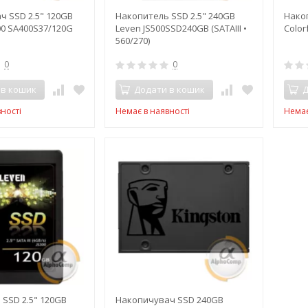
 SSD 2.5" 120GB
Накопитель SSD 2.5" 240GB
Нако
00 SA400S37/120G
Leven JS500SSD240GB (SATAIII •
Colorf
560/270)
0
0
 в кошик
Додати в кошик
Д
ності
Немає в наявності
Немає
SSD 2.5" 120GB
Накопичувач SSD 240GB