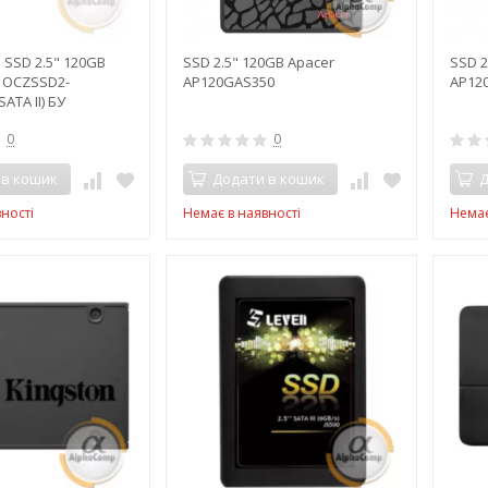
SSD 2.5" 120GB
SSD 2.5" 120GB Apacer
SSD 2
2 OCZSSD2-
AP120GAS350
AP12
ATA II) БУ
0
0
 в кошик
Додати в кошик
Д
ності
Немає в наявності
Немає