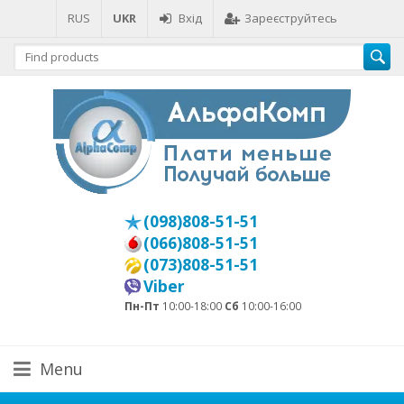
RUS
UKR
Вхід
Зареєструйтесь
(098)808-51-51
(066)808-51-51
(073)808-51-51
Viber
Пн-Пт
10:00-18:00
Сб
10:00-16:00
Menu