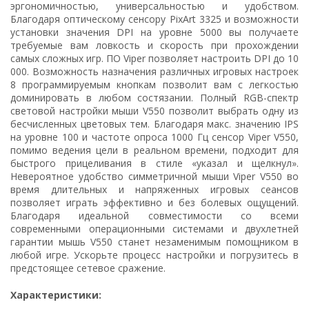
эргономичностью, универсальностью и удобством.
Благодаря оптическому сенсору PixArt 3325 и возможности
установки значения DPI на уровне 5000 вы получаете
требуемые вам ловкость и скорость при прохождении
самых сложных игр. ПО Viper позволяет настроить DPI до 10
000. Возможность назначения различных игровых настроек
8 программируемым кнопкам позволит вам с легкостью
доминировать в любом состязании. Полный RGB-спектр
световой настройки мыши V550 позволит выбрать одну из
бесчисленных цветовых тем. Благодаря макс. значению IPS
на уровне 100 и частоте опроса 1000 Гц сенсор Viper V550,
помимо ведения цели в реальном времени, подходит для
быстрого прицеливания в стиле «указал и щелкнул».
Невероятное удобство симметричной мыши Viper V550 во
время длительных и напряженных игровых сеансов
позволяет играть эффективно и без болевых ощущений.
Благодаря идеальной совместимости со всеми
современными операционными системами и двухлетней
гарантии мышь V550 станет незаменимым помощником в
любой игре. Ускорьте процесс настройки и погрузитесь в
предстоящее сетевое сражение.
Характеристики: