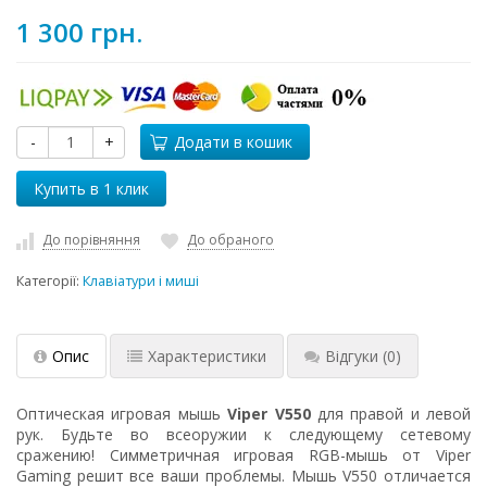
1 300 грн.
-
+
Додати в кошик
До порівняння
До обраного
Категорії:
Клавіатури і миші
Опис
Характеристики
Відгуки
(0)
Оптическая игровая мышь
Viper V550
для правой и левой
рук. Будьте во всеоружии к следующему сетевому
сражению! Симметричная игровая RGB-мышь от Viper
Gaming решит все ваши проблемы. Мышь V550 отличается