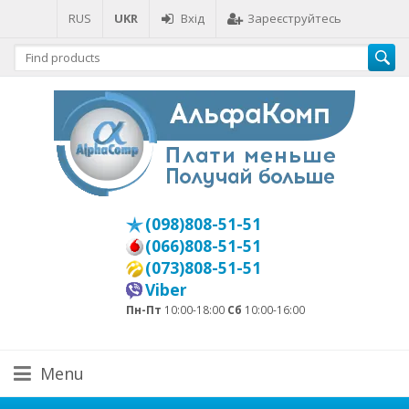
RUS
UKR
Вхід
Зареєструйтесь
(098)808-51-51
(066)808-51-51
(073)808-51-51
Viber
Пн-Пт
10:00-18:00
Сб
10:00-16:00
Menu