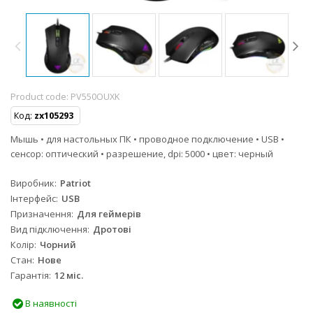
Product code:
PV550OUXK
Код:
zx105293
Мышь • для настольных ПК • проводное подключение • USB •
сенсор: оптический • разрешение, dpi: 5000 • цвет: черный
Виробник
Patriot
Інтерфейс
USB
Призначення
Для геймерів
Вид підключення
Дротові
Колір
Чорний
Стан
Нове
Гарантія
12 міс.
В наявності