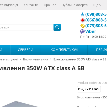
та відповіді
Контакти
Про нас
Публічна оферта
Ще
(098)808-5
(066)808-5
(073)808-5
Viber
Пн-Пт
10:00-18:00
И
СЕРВЕРИ
КОМПЛЕКТУЮЧІ
ПЕРИФ
мплектуючі
Блоки живлення
Блок живлення 350W ATX class A БВ
ивлення 350W ATX class A БВ
Product code:
00-00
Код:
zx112565
Блок живлення • 35