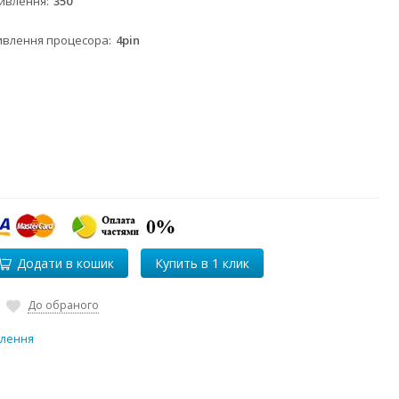
живлення
350
ивлення процесора
4pin
Додати в кошик
До обраного
влення