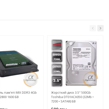
ь пам'яті MIX DDR3 4Gb
Жорсткий диск 3.5" 500Gb
2800 1600 БВ
Toshiba DT01ACA050 (32Mb •
7200 • SATAIII) БВ