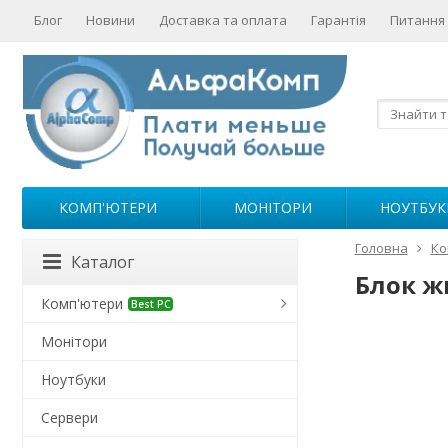
Блог
Новини
Доставка та оплата
Гарантія
Питання 
КОМП'ЮТЕРИ
МОНІТОРИ
НОУТБУК
Головна
Ко
Каталог
Блок ж
Комп'ютери
Best PC
Монітори
Ноутбуки
Сервери