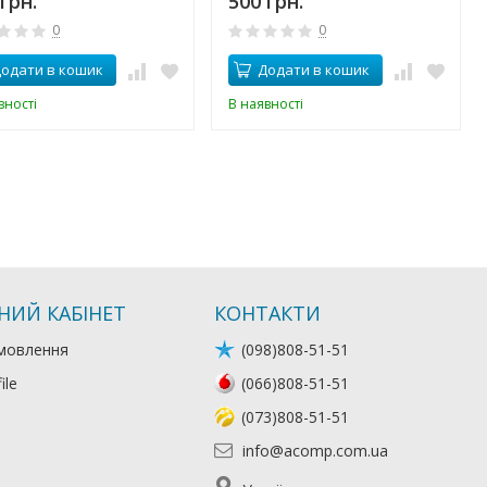
грн.
500 грн.
0
0
одати в кошик
Додати в кошик
вності
В наявності
НИЙ КАБІНЕТ
КОНТАКТИ
мовлення
(098)808-51-51
ile
(066)808-51-51
(073)808-51-51
info@acomp.com.ua