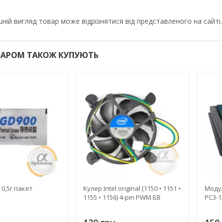
ній вигляд товар може відрізнятися від представленого на сайті.
ВАРОМ ТАКОЖ КУПУЮТЬ
0,5г пакет
Кулер Intel original (1150 • 1151 •
Модул
1155 • 1156) 4-pin PWM БВ
PC3-1