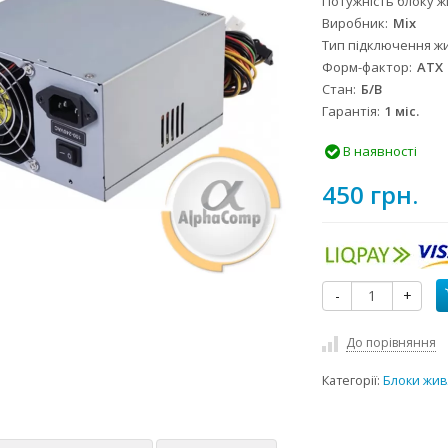
Потужність блоку 
Виробник
Mix
Тип підключення ж
Форм-фактор
ATX
Стан
Б/B
Гарантія
1 міс.
В наявності
450 грн.
-
+
До порівняння
Категорії:
Блоки жи