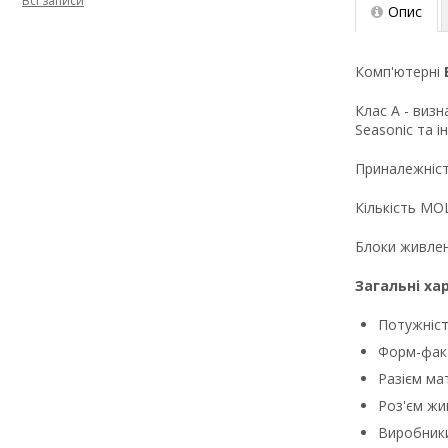
Всі записи
Опис
Комп'ютерні
Клас А - визн
Seasonic та ін
Приналежніст
Кількість MOL
Блоки живлен
Загальні ха
Потужніст
Форм-факт
Разієм мат
Роз'єм жи
Виробники: