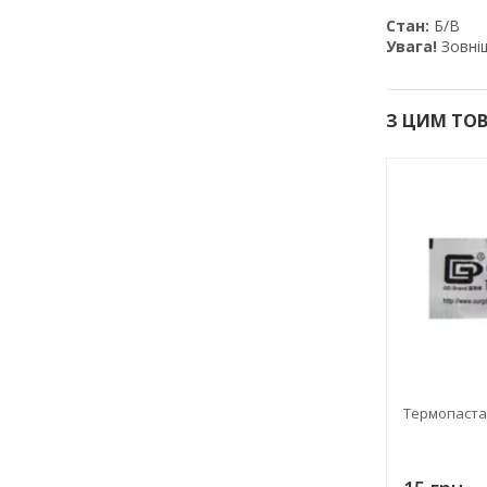
Стан:
Б/В
Увага!
Зовніш
З ЦИМ ТО
Термопаста 