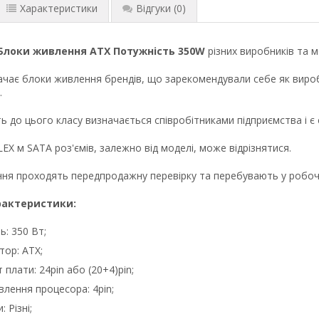
Характеристики
Відгуки
(0)
Блоки живлення ATX
Потужність 350W
різних виробників та 
ачає блоки живлення брендів, що зарекомендували себе як виробни
.
ь до цього класу визначається співробітниками підприємства і є 
EX м SATA роз'ємів, залежно від моделі, може відрізнятися.
ня проходять передпродажну перевірку та перебувають у робочому
рактеристики:
ь: 350 Вт;
ор: ATX;
 плати: 24pin або (20+4)pin;
влення процесора: 4pin;
 Різні;