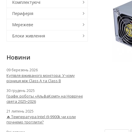
Комплектуючі
Периферія
Мережеве
Блоки живлення
Новини
09 березень 2026
Купівля вживаного монітора: У чому
різниця між Class A та Class B
30 грудень 2025
Графік роботы «АльфаКомп» на Новрічні
свята 2025•2026
21 липень 2025
🔥 Температура Intel i9-9900k чи коли
почнемо тротлити?