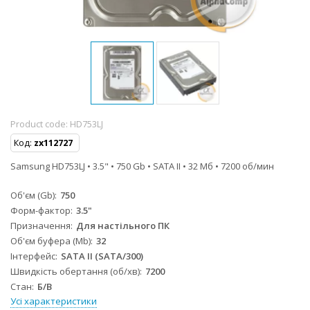
Product code:
HD753LJ
Код:
zx112727
Samsung HD753LJ • 3.5" • 750 Gb • SATA IІ • 32 Мб • 7200 об/мин
Об'єм (Gb)
750
Форм-фактор
3.5"
Призначення
Для настільного ПК
Об'єм буфера (Mb)
32
Інтерфейс
SATA II (SATA/300)
Швидкість обертання (об/хв)
7200
Стан
Б/B
Усі характеристики