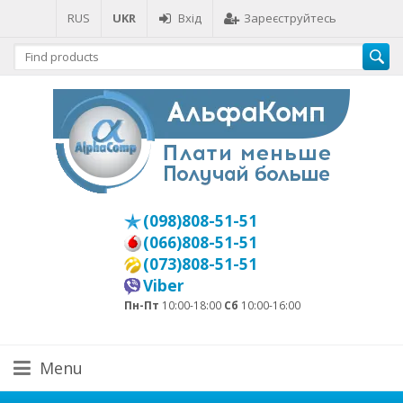
RUS
UKR
Вхід
Зареєструйтесь
(098)808-51-51
(066)808-51-51
(073)808-51-51
Viber
Пн-Пт
10:00-18:00
Сб
10:00-16:00
Menu