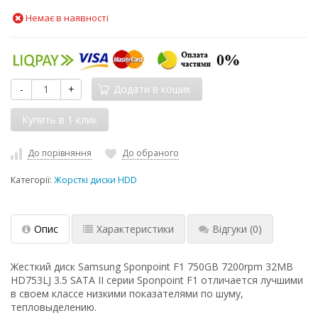
Немає в наявності
-
+
Додати в кошик
До порівняння
До обраного
Категорії:
Жорсткі диски HDD
Опис
Характеристики
Відгуки
(0)
Жесткий диск Samsung Sponpoint F1 750GB 7200rpm 32MB
HD753LJ 3.5 SATA II серии Sponpoint F1 отличается лучшими
в своем классе низкими показателями по шуму,
тепловыделению.