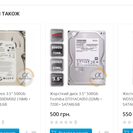
 ТАКОЖ
ск 3.5" 500Gb
Жорсткий диск 3.5" 500Gb
Жестк
00DM002 (16Mb •
Toshiba DT01ACA050 (32Mb •
WD500
I) БВ
7200 • SATAIII) БВ
SATAII
500 грн.
550 
0
0
 в кошик
Додати в кошик
Д