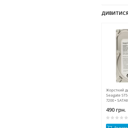
ДИВИТИСЯ
Жорсткий ди
Seagate ST5
7200 • SATAII
490 грн.
Додати