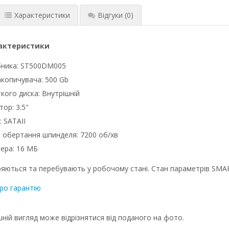
Характеристики
Відгуки
(0)
рактеристики
бника: ST500DM005
акопичувача: 500 Gb
кого диска: Внутрішній
ор: 3.5"
: SATAII
 обертання шпинделя: 7200 об/хв
ера: 16 МБ
ряються та перебувають у робочому стані. Стан параметрів SMA
ро гарантію
ній вигляд може відрізнятися від поданого на фото.