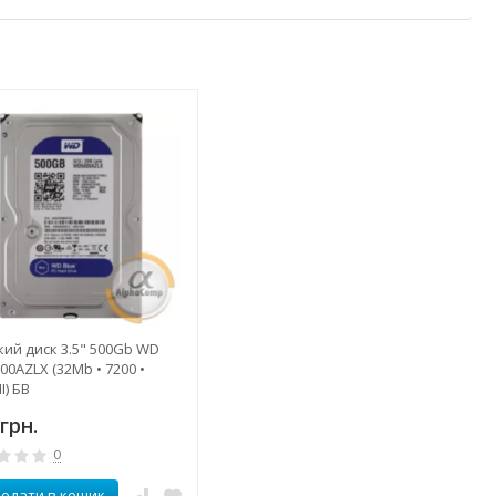
ий диск 3.5" 500Gb WD
0AZLX (32Mb • 7200 •
I) БВ
грн.
0
одати в кошик