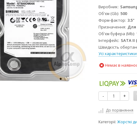
Виробник
Samsun
Об'єм (Gb)
500
Форм-фактор
3.5"
Призначення
Для 
Об'єм буфера (Mb)
Інтерфейс
SATA II
Швидкість обертанн
Усі характеристики
Немає в наявнос
-
+
До порівняння
Категорії:
Жорсткі д