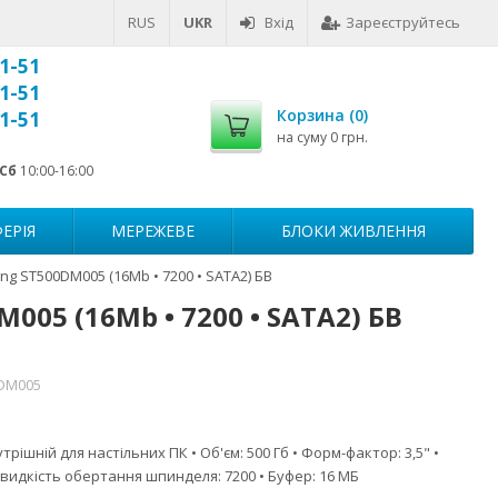
RUS
UKR
Вхід
Зареєструйтесь
1-51
1-51
Корзина (
0
)
1-51
на суму
0 грн.
Сб
10:00-16:00
ЕРІЯ
МЕРЕЖЕВЕ
БЛОКИ ЖИВЛЕННЯ
g ST500DM005 (16Mb • 7200 • SATA2) БВ
005 (16Mb • 7200 • SATA2) БВ
DM005
трішній для настільних ПК • Об'єм: 500 Гб • Форм-фактор: 3,5" •
Швидкість обертання шпинделя: 7200 • Буфер: 16 МБ