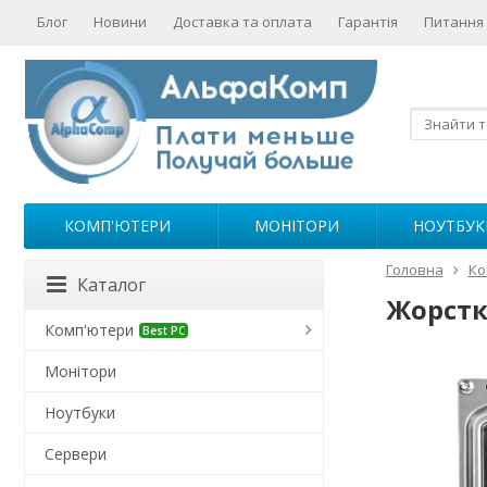
Блог
Новини
Доставка та оплата
Гарантія
Питання 
КОМП'ЮТЕРИ
МОНІТОРИ
НОУТБУК
Головна
Ко
Каталог
Жорстки
Комп'ютери
Best PC
Монітори
Ноутбуки
Сервери