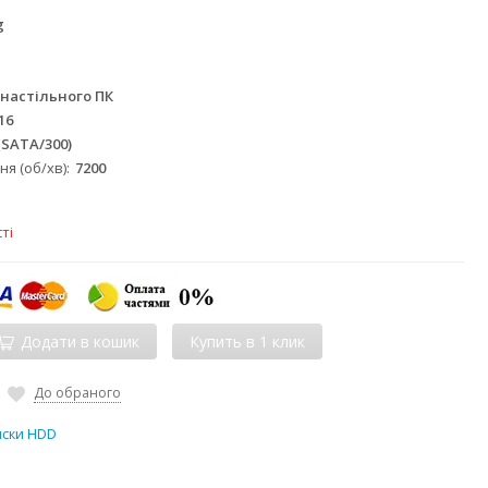
g
настільного ПК
16
 (SATA/300)
я (об/хв)
7200
ті
Додати в кошик
До обраного
иски HDD