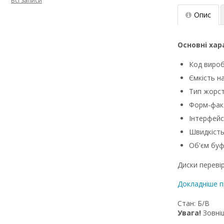
Всі записи
Опис
Основні ха
Код виро
Ємкість н
Тип жорст
Форм-факт
Інтерфейс
Швидкість
Об'єм буф
Диски переві
Докладніше п
Стан: Б/В
Увага!
Зовніш