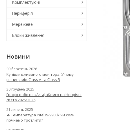
Комплектуючі
Периферія
Мережеве
Блоки живлення
Новини
09 березень 2026
Купівля вживаного монітора: У чому
різниця між Class A та Class B
30 грудень 2025
Графік роботы «АльфаКомп» на Новрічні
свята 2025•2026
21 липень 2025
🔥 Температура Intel i9-9900k чи коли
почнемо тротлити?