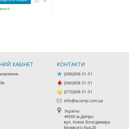
вності
НИЙ КАБІНЕТ
КОНТАКТИ
мовлення
(098)808-51-51
ile
(066)808-51-51
(073)808-51-51
info@acomp.com.ua
Україна
49000 м.Дніпро
вул. Князя Володимира
Великого буд.20