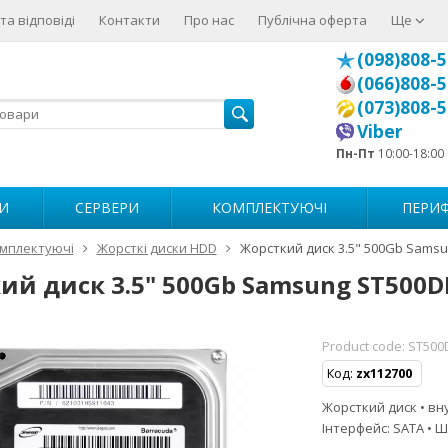
та відповіді
Контакти
Про нас
Публічна оферта
Ще
(098)808-5
(066)808-5
(073)808-5
Viber
Пн-Пт
10:00-18:00
И
СЕРВЕРИ
КОМПЛЕКТУЮЧІ
ПЕРИФ
мплектуючі
Жорсткі диски HDD
Жорсткий диск 3.5" 500Gb Samsun
й диск 3.5" 500Gb Samsung ST500DM
Product code:
ST500
Код:
zx112700
Жорсткий диск • вну
Інтерфейс: SATA • 