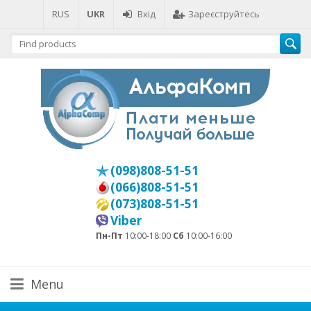
RUS
UKR
Вхід
Зареєструйтесь
(098)808-51-51
(066)808-51-51
(073)808-51-51
Viber
Пн-Пт
10:00-18:00
Сб
10:00-16:00
Menu