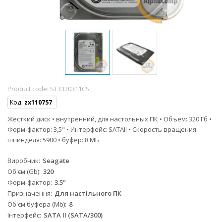
Product code:
ST3320311CS_
Код:
zx110757
Жесткий диск • внутренний, для настольных ПК • Объем: 320 Гб •
Форм-фактор: 3,5" • Интерфейс: SATAII • Скорость вращения
шпинделя: 5900 • буфер: 8 МБ
Виробник
Seagate
Об'єм (Gb)
320
Форм-фактор
3.5"
Призначення
Для настільного ПК
Об'єм буфера (Mb)
8
Інтерфейс
SATA II (SATA/300)