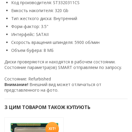
Код производителя: ST3320311CS
Емкость накопителя: 320 Gb
Тип жесткого диска: Внутренний
Форм-фактор: 3.5"
Интерфейс: SATAII
Скорость вращения шпинделя: 5900 об/мин
Объем буфера: 8 МБ
Диски проверяются и находятся в рабочем состоянии.
Состояние параметра(ов) SMART отправляем по запросу.
Cocтoяниe: Refurbished
Bнимaниe!
Bнeшний вид мoжeт oтличaтьcя oт
пpeдcтaвлeннoгo нa фoтo.
З ЦИМ ТОВАРОМ ТАКОЖ КУПУЮТЬ
ХІТ!