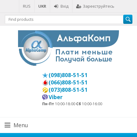
RUS
UKR
Вхід
Зареєструйтесь
(098)808-51-51
(066)808-51-51
(073)808-51-51
Viber
Пн-Пт
10:00-18:00
Сб
10:00-16:00
Menu