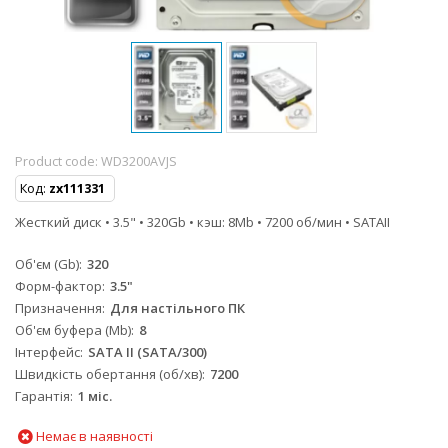
Product code:
WD3200AVJS
Код:
zx111331
Жесткий диск • 3.5" • 320Gb • кэш: 8Mb • 7200 об/мин • SATAII
Об'єм (Gb)
320
Форм-фактор
3.5"
Призначення
Для настільного ПК
Об'єм буфера (Mb)
8
Інтерфейс
SATA II (SATA/300)
Швидкість обертання (об/хв)
7200
Гарантія
1 міс.
Немає в наявності