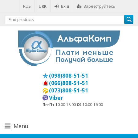
RUS
UKR
Вхід
Зареєструйтесь
(098)808-51-51
(066)808-51-51
(073)808-51-51
Viber
Пн-Пт
10:00-18:00
Сб
10:00-16:00
Menu