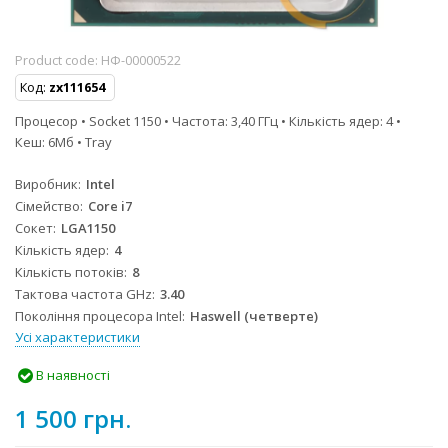
Product code:
НФ-00000522
Код:
zx111654
Процесор • Socket 1150 • Частота: 3,40 ГГц • Кількість ядер: 4 •
Кеш: 6Мб • Tray
Виробник
Intel
Сімейство
Core i7
Сокет
LGA1150
Кількість ядер
4
Кількість потоків
8
Тактова частота GHz
3.40
Покоління процесора Intel
Haswell (четверте)
Усі характеристики
В наявності
1 500 грн.