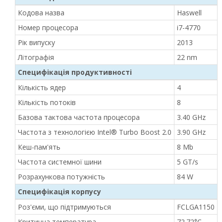
Кодова назва
Haswell
Номер процесора
i7-4770
Рік випуску
2013
Літографія
22 nm
Специфікація продуктивності
Кількість ядер
4
Кількість потоків
8
Базова тактова частота процесора
3.40 GHz
Частота з технологією Intel® Turbo Boost 2.0
3.90 GHz
Кеш-пам'ять
8 Mb
Частота системної шини
5 GT/s
Розрахункова потужність
84 W
Специфікація корпусу
Роз'єми, що підтримуються
FCLGA1150
Критична температура
72.72°C