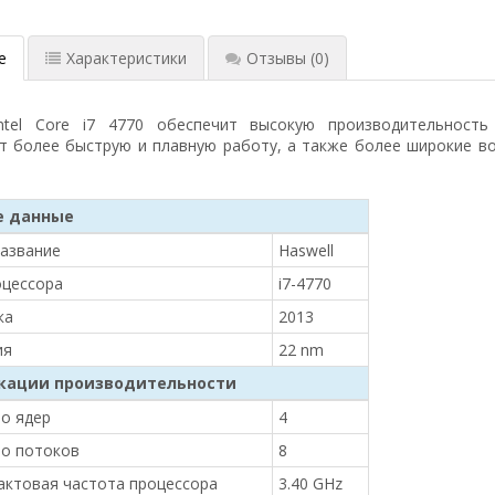
е
Характеристики
Отзывы
(0)
ntel Core i7 4770 обеспечит высокую производительност
т более быструю и плавную работу, а также более широкие в
е данные
азвание
Haswell
оцессора
i7-4770
ка
2013
ия
22 nm
кации производительности
о ядер
4
о потоков
8
актовая частота процессора
3.40 GHz