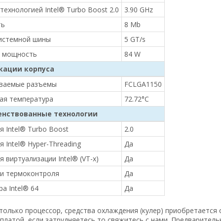
технологией Intel® Turbo Boost 2.0
3.90 GHz
ть
8 Mb
истемной шины
5 GT/s
я мощность
84 W
кации корпуса
ваемые разъемы
FCLGA1150
ая температура
72.72°C
нствованные технологии
я Intel® Turbo Boost
2.0
 Intel® Hyper-Threading
Да
 виртуализации Intel® (VT-x)
Да
и термоконтроля
Да
а Intel® 64
Да
только процессор, средства охлаждения (кулер) приобретается
платой, если затрудняетесь то свяжитесь с нами. Предварител