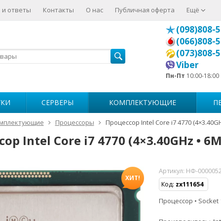
 и ответы
Контакты
О нас
Публичная оферта
Ещё
(098)808-5
(066)808-5
(073)808-5
Viber
Пн-Пт
10:00-18:00
УКИ
СЕРВЕРЫ
КОМПЛЕКТУЮЩИЕ
П
мплектующие
Процессоры
Процессор Intel Core i7 4770 (4×3.40GH
ор Intel Core i7 4770 (4×3.40GHz • 6M
Артикул:
НФ-000005
ХИТ!
Код:
zx111654
Процессор • Socket 1