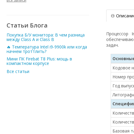
Все записи
Описани
Статьи Блога
Процессор I
Покупка Б/У монитора: В чем разница
обеспечиваю
между Class A и Class B
задач.
🔥 Температура Intel i9-9900k или когда
начнем троттлить?
Основны
Мини ПК Firebat T8 Plus: мощь в
компактном корпусе
Кодовое н
Все статьи
Номер пр
Год выпус
Литограф
Специфи
Количеств
Количеств
Базовая т