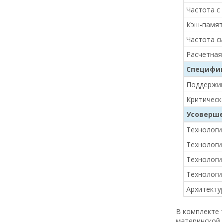
Частота с 
Кэш-памя
Частота с
Расчетна
Специфи
Поддержи
Критическ
Усоверше
Технологи
Технология
Технология
Технологи
Архитектур
В комплекте 
материнской 