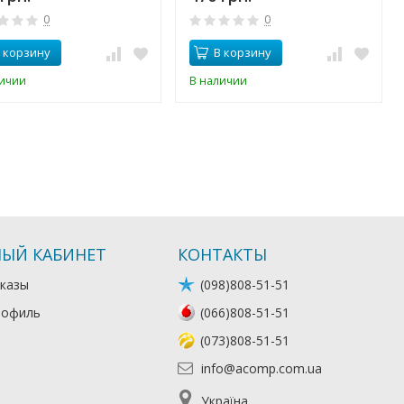
0
0
 корзину
В корзину
личии
В наличии
ЫЙ КАБИНЕТ
КОНТАКТЫ
казы
(098)808-51-51
рофиль
(066)808-51-51
(073)808-51-51
info@acomp.com.ua
Україна