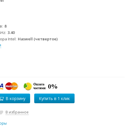
tel
в
8
GHz
3.40
ра Intel
Haswell (четвертое)
и
В корзину
В избранное
оры