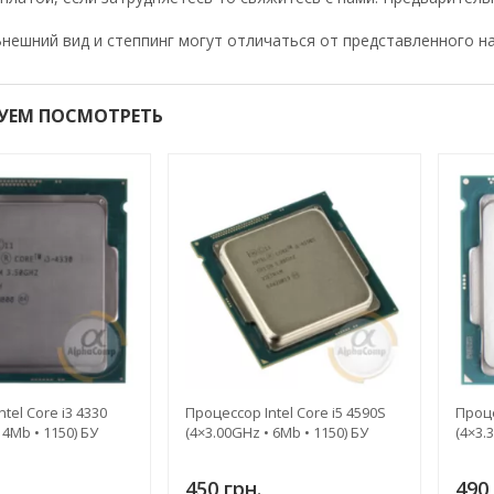
нешний вид и степпинг могут отличаться от представленного н
УЕМ ПОСМОТРЕТЬ
tel Core i3 4330
Процессор Intel Core i5 4590S
Проце
 4Mb • 1150) БУ
(4×3.00GHz • 6Mb • 1150) БУ
(4×3.
450 грн.
490 