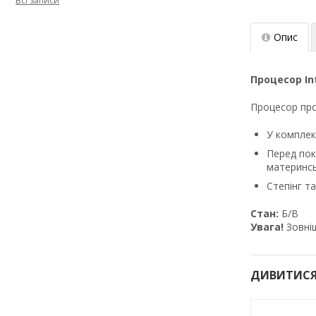
Всі записи
Опис
Процесор Int
Процесор пр
У комплек
Перед пок
материнсь
Степінг т
Стан:
Б/В
Увага!
Зовніш
ДИВИТИСЯ