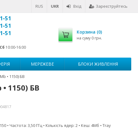
RUS
UKR
Вхід
Зареєструйтесь
1-51
1-51
Корзина (
0
)
1-51
на суму
0 грн.
Сб
10:00-16:00
ЕРІЯ
МЕРЕЖЕВЕ
БЛОКИ ЖИВЛЕННЯ
Mb • 1150) БВ
 • 1150) БВ
004817
50 • Частота: 3,50 ГГц • Кількість ядер: 2 • Кеш: 4Мб • Tray