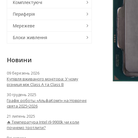
Комплектуючі
Периферія
Мережеве
Блоки живлення
Новини
09 березень 2026
Купівля вживаного монітора: У чому
різниця між Class A та Class B
30 грудень 2025
Графік роботы «АльфаКомп» на Новрічні
свята 2025•2026
21 липень 2025
🔥 Температура Intel i9-9900k чи коли
почнемо тротлити?