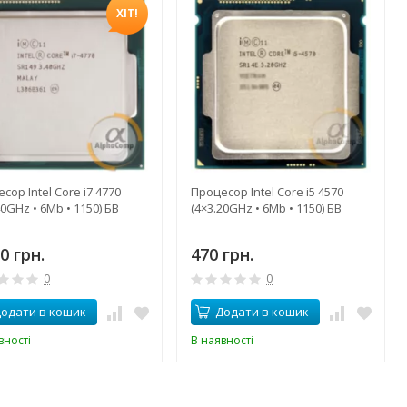
ХІТ!
сор Intel Core i7 4770
Процесор Intel Core i5 4570
40GHz • 6Mb • 1150) БВ
(4×3.20GHz • 6Mb • 1150) БВ
0 грн.
470 грн.
0
0
одати в кошик
Додати в кошик
вності
В наявності