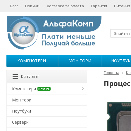
Блог
Новини
Доставка та оплата
Гарантія
Питання 
КОМП'ЮТЕРИ
МОНІТОРИ
НОУТБУК
Головна
Ко
Каталог
Процесо
Комп'ютери
Best PC
Монітори
Ноутбуки
Сервери