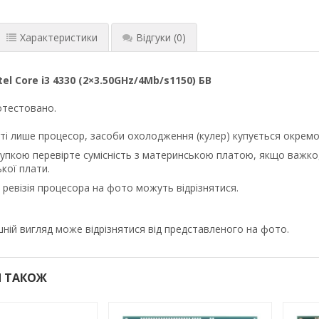
Характеристики
Відгуки
(0)
el Core i3 4330 (2×3.50GHz/4Mb/s1150) БВ
отестовано.
ті лише процесор, засоби охолодження (кулер) купується окремо
упкою перевірте сумісність з материнською платою, якщо важко,
кої плати.
а ревізія процесора на фото можуть відрізнятися.
ній вигляд може відрізнятися від представленого на фото.
 ТАКОЖ