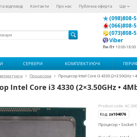
та відповіді
Контакти
Про нас
Публічна оферта
Ще
(098)808-5
(066)808-5
(073)808-5
Viber
Пн-Пт
10:00-18:00
И
СЕРВЕРИ
КОМПЛЕКТУЮЧІ
ПЕРИФ
мплектуючі
Процесори
Процесор Intel Core i3 4330 (2×3.50GHz • 4
р Intel Core i3 4330 (2×3.50GHz • 4Mb
Product code:
AC-00
Код:
zx104076
Процесор • Socket 11