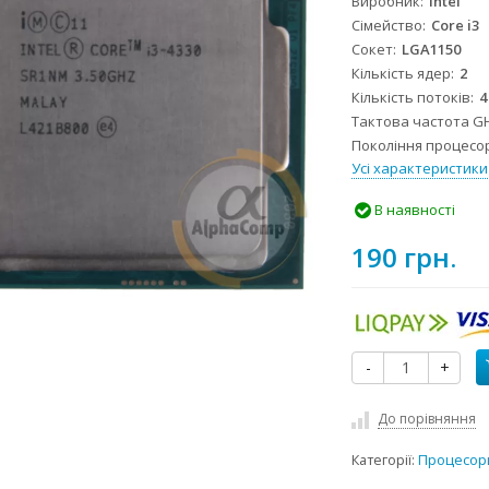
Виробник
Intel
Сімейство
Core i3
Сокет
LGA1150
Кількість ядер
2
Кількість потоків
4
Тактова частота G
Покоління процесор
Усі характеристики
В наявності
190 грн.
-
+
До порівняння
Категорії:
Процесор