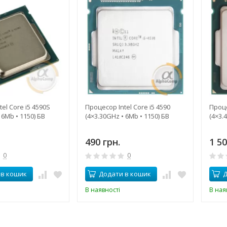
el Core i5 4590S
Процесор Intel Core i5 4590
Проце
 6Mb • 1150) БВ
(4×3.30GHz • 6Mb • 1150) БВ
(4×3.
490 грн.
1 50
0
0
 в кошик
Додати в кошик
Д
В наявності
В ная