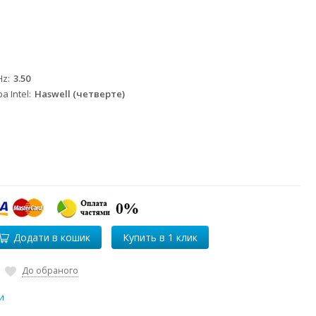
Hz
3.50
а Intel
Haswell (четверте)
Додати в кошик
До обраного
и