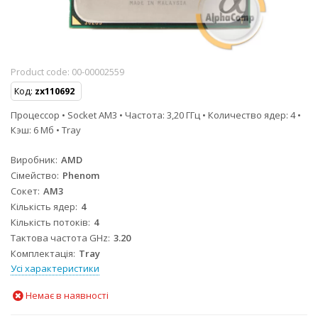
Product code:
00-00002559
Код:
zx110692
Процессор • Socket AM3 • Частота: 3,20 ГГц • Количество ядер: 4 •
Кэш: 6 Мб • Tray
Виробник
AMD
Сімейство
Phenom
Сокет
AM3
Кількість ядер
4
Кількість потоків
4
Тактова частота GHz
3.20
Комплектація
Tray
Усі характеристики
Немає в наявності