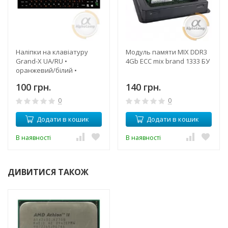
Наліпки на клавіатуру
Модуль памяти MIX DDR3
Grand-X UA/RU •
4Gb ECC mix brand 1333 БУ
оранжевий/білий •
непрозорі
100 грн.
140 грн.
0
0
Додати в кошик
Додати в кошик
В наявності
В наявності
ДИВИТИСЯ ТАКОЖ