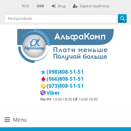
RUS
UKR
Вхід
Зареєструйтесь
(098)808-51-51
(066)808-51-51
(073)808-51-51
Viber
Пн-Пт
10:00-18:00
Сб
10:00-16:00
Menu