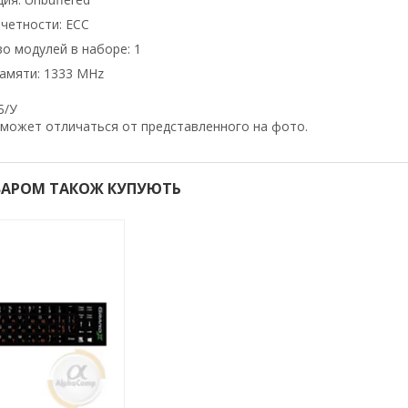
четности: ECC
о модулей в наборе: 1
амяти: 1333 MHz
Б/У
мoжeт oтличaтьcя oт пpeдcтaвлeннoгo нa фoтo.
ВАРОМ ТАКОЖ КУПУЮТЬ