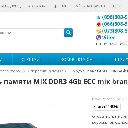
та відповіді
Контакти
Про нас
Публічна оферта
Ще
(098)808-5
(066)808-5
(073)808-5
Viber
Пн-Пт
10:00-18:00
И
СЕРВЕРИ
КОМПЛЕКТУЮЧІ
ПЕРИФ
мплектуючі
Оперативна пам'ять
Модуль памяти MIX DDR3 4Gb E
 памяти MIX DDR3 4Gb ECC mix bran
Product code:
AC-00
Код:
zx114598
Оперативная память 
коррекцией ошибо