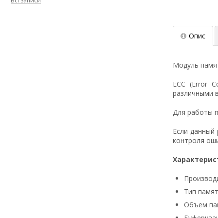
Всі записи
Опис
Модуль памят
ECC (Error 
различными в
Для работы п
Если данный
контроля оши
Характерис
Производи
Тип памят
Объем пам
Буферизац