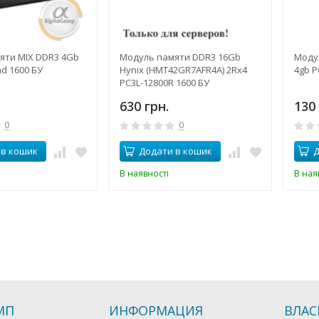
яти MIX DDR3 4Gb
Модуль памяти DDR3 16Gb
Моду
nd 1600 БУ
Hynix (HMT42GR7AFR4A) 2Rx4
4gb P
PC3L-12800R 1600 БУ
630 грн.
130 
0
0
 в кошик
Додати в кошик
Д
В наявності
В ная
МП
ИНФОРМАЦИЯ
ВЛАС