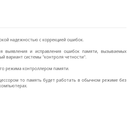
окой надежностью с коррекцией ошибок.
ля выявления и исправления ошибок памяти, вызываемых
й вариант системы "контроля четности".
ого режима контроллером памяти.
оцессором то память будет работать в обычном режиме без
компьютерах.