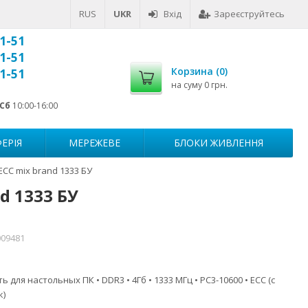
RUS
UKR
Вхід
Зареєструйтесь
1-51
1-51
Корзина (
0
)
1-51
на суму
0 грн.
Сб
10:00-16:00
ЕРІЯ
МЕРЕЖЕВЕ
БЛОКИ ЖИВЛЕННЯ
CC mix brand 1333 БУ
d 1333 БУ
009481
для настольных ПК • DDR3 • 4Гб • 1333 МГц • PC3-10600 • ECC (с
к)