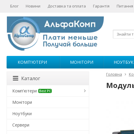
Блог
Новини
Доставка та оплата
Гарантія
Питання 
КОМП'ЮТЕРИ
МОНІТОРИ
НОУТБУК
Головна
Ко
Каталог
Модуль
Комп'ютери
Best PC
Монітори
Ноутбуки
Сервери