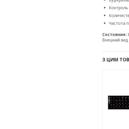
Контроль 
Количеств
Частота п
Состояние:
Bнeшний вид 
З ЦИМ ТО