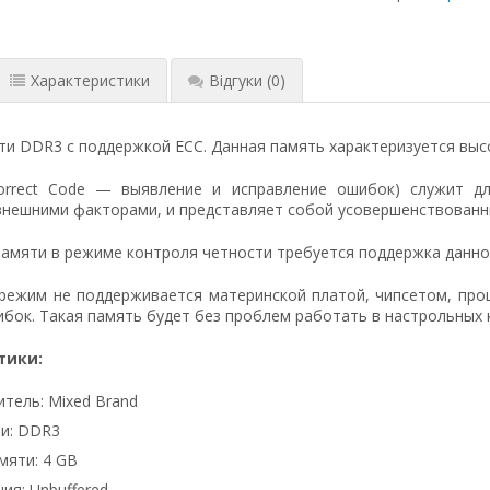
Характеристики
Відгуки
(0)
и DDR3 с поддержкой ECC. Данная память характеризуется выс
Correct Code — выявление и исправление ошибок) служит д
нешними факторами, и представляет собой усовершенствованны
амяти в режиме контроля четности требуется поддержка данн
 режим не поддерживается материнской платой, чипсетом, пр
бок. Такая память будет без проблем работать в настрольных 
тики:
тель: Mixed Brand
и: DDR3
яти: 4 GB
ия: Unbuffered