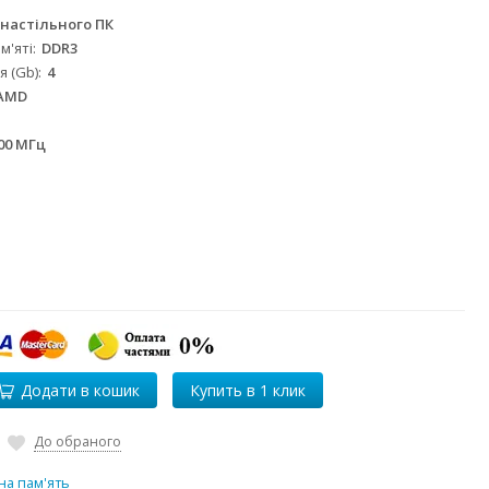
настільного ПК
м'яті
DDR3
я (Gb)
4
 AMD
00 МГц
Додати в кошик
До обраного
а пам'ять