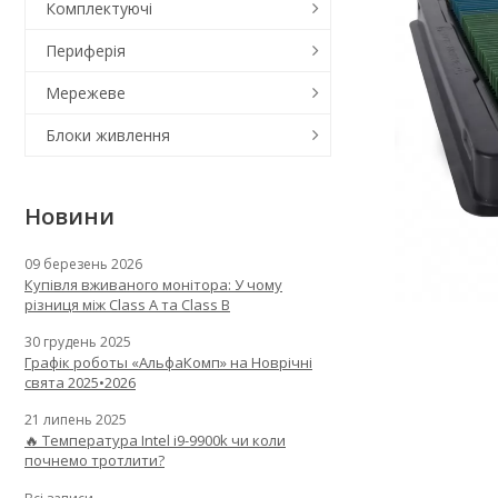
Комплектуючі
Периферія
Мережеве
Блоки живлення
Новини
09 березень 2026
Купівля вживаного монітора: У чому
різниця між Class A та Class B
30 грудень 2025
Графік роботы «АльфаКомп» на Новрічні
свята 2025•2026
21 липень 2025
🔥 Температура Intel i9-9900k чи коли
почнемо тротлити?