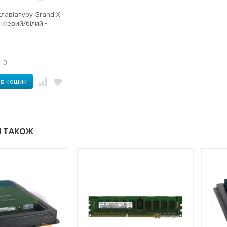
клавіатуру Grand-X
нжевий/білий •
0
 в кошик
 ТАКОЖ