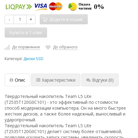
-
+
Додати в кошик
До порівняння
До обраного
Категорії:
Диски SSD
Опис
Характеристики
Відгуки
(0)
Твердотельный накопитель Team L5 Lite
(T2535T120G0C101) - это эффективный по стоимости
способ модернизации компьютера. Он на много быстрее
жестких дисков, а также более надежный, выносливый и
ударопрочный.
Твердотельный накопитель Team L5 Lite
(T2535T120G0C101) делает систему более отзывчивой,
позволяя ускорить запуск системы, увеличить скорость