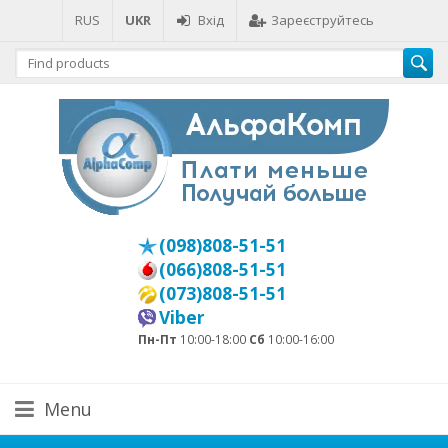
RUS
UKR
Вхід
Зареєструйтесь
(098)808-51-51
(066)808-51-51
(073)808-51-51
Viber
Пн-Пт
10:00-18:00
Сб
10:00-16:00
Menu