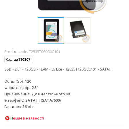
Product code:
T2535T060G0C101
Код:
zx110807
SSD • 2.5" • 120GB • TEAM • L5 Lite • T2535T120G0C101 • SATAIII
Об'єм (Gb)
120
Форм-фактор
2.5"
Призначення
Для настільного ПК
Інтерфейс
SATA III (SATA/600)
Гарантія
36 міс.
Немає в наявності