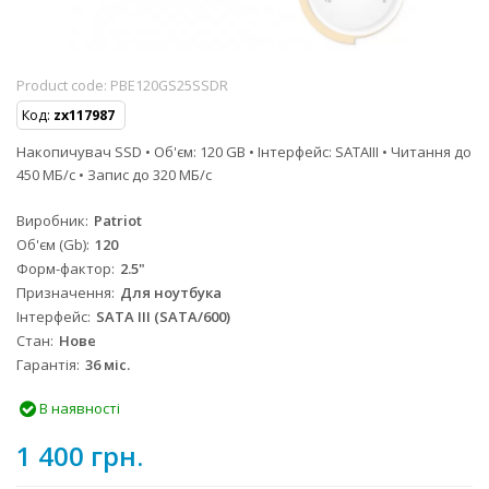
Product code:
PBE120GS25SSDR
Код:
zx117987
Накопичувач SSD • Об'єм: 120 GB • Інтерфейс: SATAIII • Читання до
450 МБ/с • Запис до 320 МБ/с
Виробник
Patriot
Об'єм (Gb)
120
Форм-фактор
2.5"
Призначення
Для ноутбука
Інтерфейс
SATA III (SATA/600)
Стан
Нове
Гарантія
36 міс.
В наявності
1 400 грн.