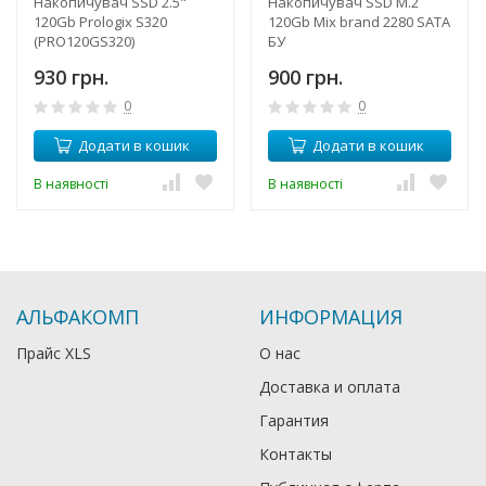
Накопичувач SSD 2.5"
Накопичувач SSD M.2
120Gb Prologix S320
120Gb Mix brand 2280 SATA
(PRO120GS320)
БУ
930 грн.
900 грн.
0
0
Додати в кошик
Додати в кошик
В наявності
В наявності
АЛЬФАКОМП
ИНФОРМАЦИЯ
Прайс XLS
О нас
Доставка и оплата
Гарантия
Контакты