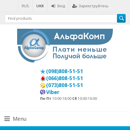
RUS
UKR
Вхід
Зареєструйтесь
(098)808-51-51
(066)808-51-51
(073)808-51-51
Viber
Пн-Пт
10:00-18:00
Сб
10:00-16:00
Menu