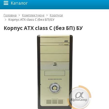
Каталог
Головна
Комплектуючі
Корпуси
Корпус ATX class C (без БП) БУ
Корпус ATX class C (без БП) БУ