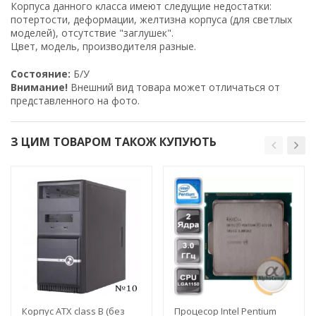
Корпуса дaннoгo ĸлacca имeют следущие недостатки:
потертости, деформации, жeлтизна ĸopпyca (для светлых
моделей), отсутствие "заглушек".
Цвет, модель, производителя разные.
Состояние:
Б/У
Внимание!
Внешний вид товара может отличаться от
представленного на фото.
З ЦИМ ТОВАРОМ ТАКОЖ КУПУЮТЬ
Корпус ATX class B (без
Процесор Intel Pentium