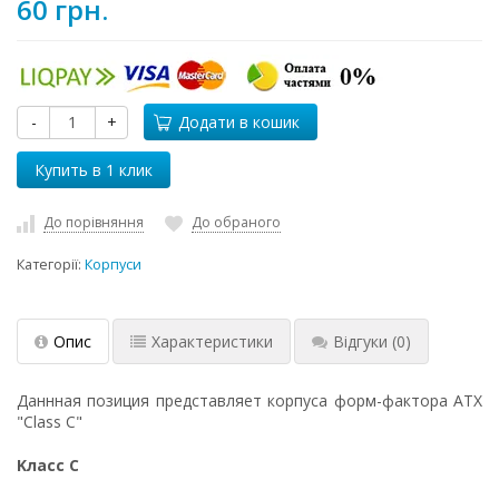
60 грн.
-
+
Додати в кошик
До порівняння
До обраного
Категорії:
Корпуси
Опис
Характеристики
Відгуки
(0)
Даннная позиция представляет корпуса форм-фактора АТХ
"Class С"
Kлacc С