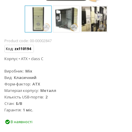
Product code:
00-00002847
Код:
zx110194
Корпус • ATX • class C
Виробник
Mix
Вид
Класичний
Форм-фактор
ATX
Матеріал корпусу
Металл
Кількість USB-портів
2
Стан
Б/B
Гарантія
1 міс.
В наявності