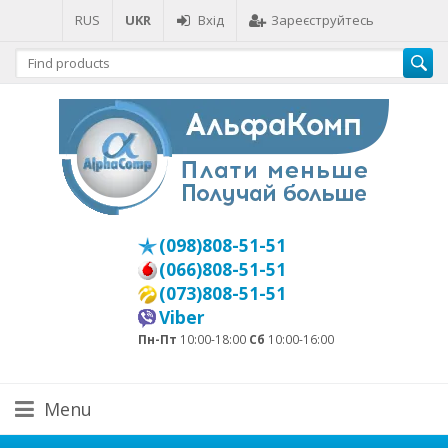
RUS
UKR
Вхід
Зареєструйтесь
(098)808-51-51
(066)808-51-51
(073)808-51-51
Viber
Пн-Пт
10:00-18:00
Сб
10:00-16:00
Menu