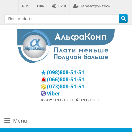
RUS
UKR
Вхід
Зареєструйтесь
(098)808-51-51
(066)808-51-51
(073)808-51-51
Viber
Пн-Пт
10:00-18:00
Сб
10:00-16:00
Menu