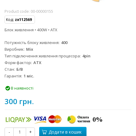
Product code:
00-00000155
Код:
zx112569
Блок живлення • 400W • ATX
Потужність блоку живлення
400
Виробник
Mix
Тип підключення живлення процесора
4pin
Форм-фактор
ATX
Стан
Б/B
Гарантія
1 міс.
В наявності
300 грн.
-
+
Додати в кошик