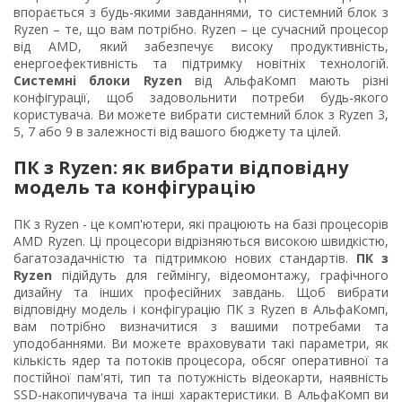
впорається з будь-якими завданнями, то системний блок з
Ryzen – те, що вам потрібно. Ryzen – це сучасний процесор
від AMD, який забезпечує високу продуктивність,
енергоефективність та підтримку новітніх технологій.
Системні блоки Ryzen
від АльфаКомп мають різні
конфігурації, щоб задовольнити потреби будь-якого
користувача. Ви можете вибрати системний блок з Ryzen 3,
5, 7 або 9 в залежності від вашого бюджету та цілей.
ПК з Ryzen: як вибрати відповідну
модель та конфігурацію
ПК з Ryzen - це комп'ютери, які працюють на базі процесорів
AMD Ryzen. Ці процесори відрізняються високою швидкістю,
багатозадачністю та підтримкою нових стандартів.
ПК з
Ryzen
підійдуть для геймінгу, відеомонтажу, графічного
дизайну та інших професійних завдань. Щоб вибрати
відповідну модель і конфігурацію ПК з Ryzen в АльфаКомп,
вам потрібно визначитися з вашими потребами та
уподобаннями. Ви можете враховувати такі параметри, як
кількість ядер та потоків процесора, обсяг оперативної та
постійної пам'яті, тип та потужність відеокарти, наявність
SSD-накопичувача та інші характеристики. В АльфаКомп ви