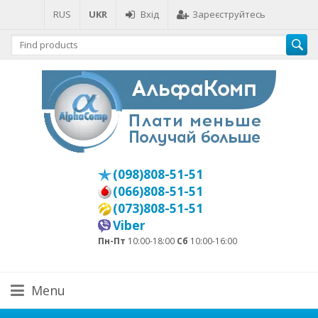
RUS
UKR
Вхід
Зареєструйтесь
(098)808-51-51
(066)808-51-51
(073)808-51-51
Viber
Пн-Пт
10:00-18:00
Сб
10:00-16:00
Menu