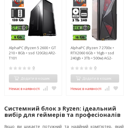
AlphaPC (Ryzen 5 2600 • GT
AlphaPC (Ryzen 7 2700x •
210 • 8Gb • ssd 120Gb) AR2-
RTX2060 6Gb • 16gb • ssd
T101
240gb • 3Tb • 500w) AG2-
T204
0
0
Додати в кошик
Додати в кошик
Немає в наявності
Немає в наявності
Системний блок з Ryzen: ідеальний
вибір для геймерів та професіоналів
Якщо ви шукаєте потужний та надійний комп'ютер, який