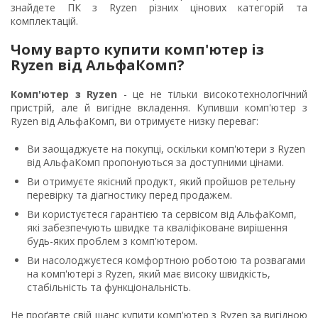
знайдете ПК з Ryzen різних цінових категорій та
комплектацій.
Чому варто купити комп'ютер із
Ryzen від АльфаКомп?
Комп'ютер з Ryzen
- це не тільки високотехнологічний
пристрій, але й вигідне вкладення. Купивши комп'ютер з
Ryzen від АльфаКомп, ви отримуєте низку переваг:
Ви заощаджуєте на покупці, оскільки комп'ютери з Ryzen
від АльфаКомп пропонуються за доступними цінами.
Ви отримуєте якісний продукт, який пройшов ретельну
перевірку та діагностику перед продажем.
Ви користуєтеся гарантією та сервісом від АльфаКомп,
які забезпечують швидке та кваліфіковане вирішення
будь-яких проблем з комп'ютером.
Ви насолоджуєтеся комфортною роботою та розвагами
на комп'ютері з Ryzen, який має високу швидкість,
стабільність та функціональність.
Не проґавте свій шанс купити комп'ютер з Ryzen за вигідною