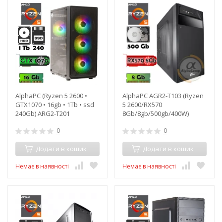
AlphaPC (Ryzen 5 2600 •
AlphaPC AGR2-T103 (Ryzen
GTX1070 • 16gb • 1Tb • ssd
5 2600/RX570
240Gb) ARG2-T201
8Gb/8gb/500gb/400W)
0
0
Додати в кошик
Додати в кошик
Немає в наявності
Немає в наявності