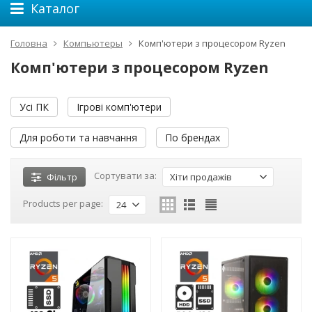
Каталог
Головна
Компьютеры
Комп'ютери з процесором Ryzen
Комп'ютери з процесором Ryzen
Усі ПК
Ігрові комп'ютери
Для роботи та навчання
По брендах
Сортувати за:
Фільтр
Хіти продажів
Products per page:
24