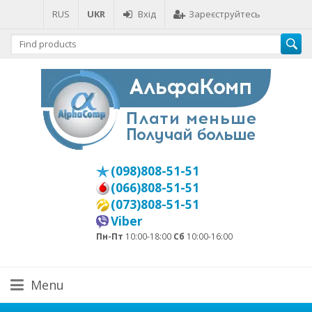
RUS
UKR
Вхід
Зареєструйтесь
(098)808-51-51
(066)808-51-51
(073)808-51-51
Viber
Пн-Пт
10:00-18:00
Сб
10:00-16:00
Menu