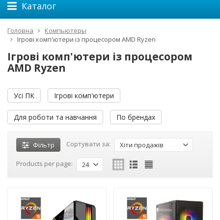
Каталог
Головна
Компьютеры
Ігрові комп'ютери із процесором AMD Ryzen
Ігрові комп'ютери із процесором
AMD Ryzen
Усі ПК
Ігрові комп'ютери
Для роботи та навчання
По брендах
Сортувати за:
Фільтр
Хіти продажів
Products per page:
24