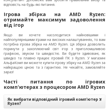
відповість на будь-які питання.
Ігрова збірка на AMD Ryzen:
отримайте максимум задоволення
від ігор
Якщо ви хочете насолодитися найновішими і
найпопулярнішими іграми на високих налаштуваннях, то вам
потрібна ігрова збірка на AMD Ryzen. Ця збірка дозволить
поринути у захоплюючий світ ігор з приголомшливою
графікою, звуком та швидкістю. Ви будете здивовані, як
швидко та плавно працює ігровий ПК з Ryzen. У магазині
АльфаКомп ви можете купити ігрову збірку на AMD Ryzen за
найкращою ціною та з гарантією. Не чекайте, замовляйте
зараз!
Часті питання по ігрових
комп'ютерах з процесором AMD Ryzen
Як вибрати відповідний ігровий комп'ютер з
Ryzen?