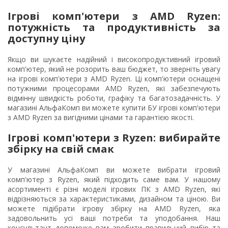
Ігрові комп'ютери з AMD Ryzen:
потужність та продуктивність за
доступну ціну
Якщо ви шукаєте надійний і високопродуктивний ігровий
комп'ютер, який не розорить ваш бюджет, то зверніть увагу
на ігрові комп'ютери з AMD Ryzen. Ці комп'ютери оснащені
потужними процесорами AMD Ryzen, які забезпечують
відмінну швидкість роботи, графіку та багатозадачність. У
магазині АльфаКомп ви можете купити БУ ігрові комп'ютери
з AMD Ryzen за вигідними цінами та гарантією якості.
Ігрові комп'ютери з Ryzen: вибирайте
збірку на свій смак
У магазині АльфаКомп ви можете вибрати ігровий
комп'ютер з Ryzen, який підходить саме вам. У нашому
асортименті є різні моделі ігрових ПК з AMD Ryzen, які
відрізняються за характеристиками, дизайном та ціною. Ви
можете підібрати ігрову збірку на AMD Ryzen, яка
задовольнить усі ваші потреби та уподобання. Наш
консультант допоможе вам зробити правильний вибір та