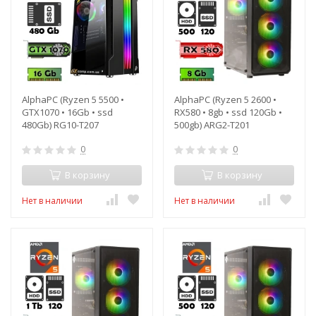
AlphaPC (Ryzen 5 5500 •
AlphaPC (Ryzen 5 2600 •
GTX1070 • 16Gb • ssd
RX580 • 8gb • ssd 120Gb •
480Gb) RG10-T207
500gb) ARG2-T201
0
0
В корзину
В корзину
Нет в наличии
Нет в наличии