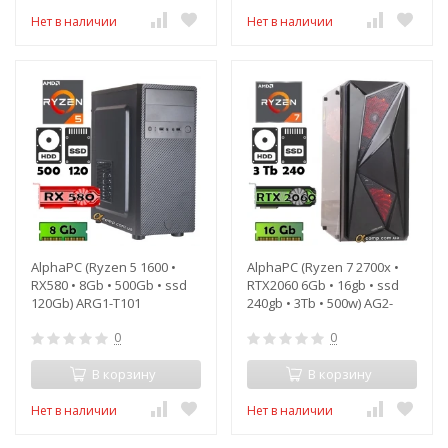
Нет в наличии
Нет в наличии
AlphaPC (Ryzen 5 1600 •
AlphaPC (Ryzen 7 2700x •
RX580 • 8Gb • 500Gb • ssd
RTX2060 6Gb • 16gb • ssd
120Gb) ARG1-T101
240gb • 3Tb • 500w) AG2-
T204
0
0
В корзину
В корзину
Нет в наличии
Нет в наличии