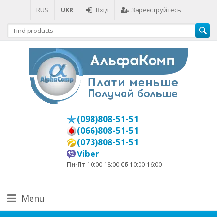
RUS
UKR
Вхід
Зареєструйтесь
(098)808-51-51
(066)808-51-51
(073)808-51-51
Viber
Пн-Пт
10:00-18:00
Сб
10:00-16:00
Menu