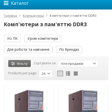
Каталог
Головна
Компьютеры
Комп'ютери з пам'яттю DDR3
Комп'ютери з пам'яттю DDR3
Усі ПК
Ігрові комп'ютери
Для роботи та навчання
По брендах
Сортувати за:
Фільтр
Хіти продажів
Products per page:
24