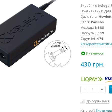
Виробник
Kolega-
Призначення
Для
Сумісність
Hewlett
Серія
Pavilion
Модель
N5481
Напруга (В)
19
Струм (А)
4.74
Усі характеристики
В наявності
430 грн.
-
+
До порівняння
Категорії:
Блоки жив