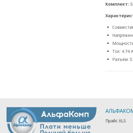
Комплект:
З
Характерис
Совмести
Напряжени
Мощность
Ток: 4.74 
Разъем: 5.
АЛЬФАКО
Прайс XLS