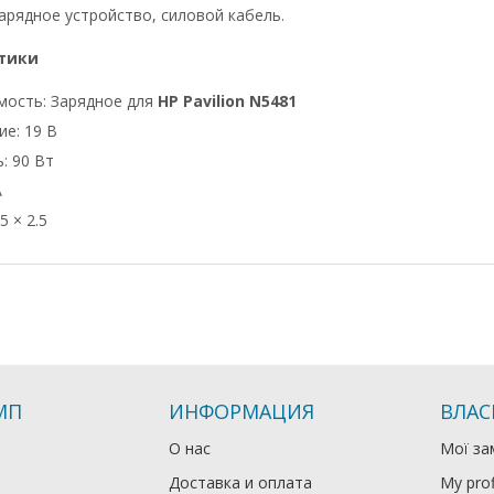
арядное устройство, силовой кабель.
тики
мость: Зарядное для
HP Pavilion N5481
е: 19 В
: 90 Вт
А
5 × 2.5
МП
ИНФОРМАЦИЯ
ВЛАС
О нас
Мої за
Доставка и оплата
My prof