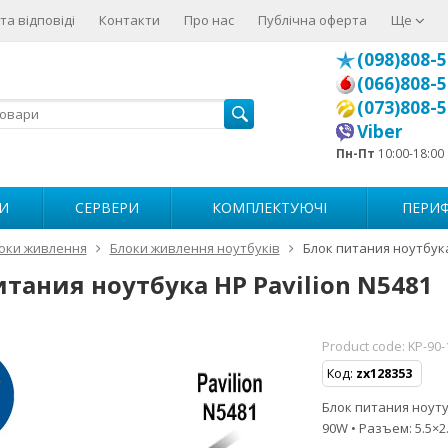
та відповіді
Контакти
Про нас
Публічна оферта
Ще
(098)808-5
(066)808-5
(073)808-5
Viber
Пн-Пт
10:00-18:00
И
СЕРВЕРИ
КОМПЛЕКТУЮЧІ
ПЕРИФ
оки живлення
Блоки живлення ноутбуків
Блок питания ноутбука
итания ноутбука HP Pavilion N5481
Product code:
KP-90-
Код:
zx128353
Блок питания ноутуб
90W • Разъем: 5.5×2