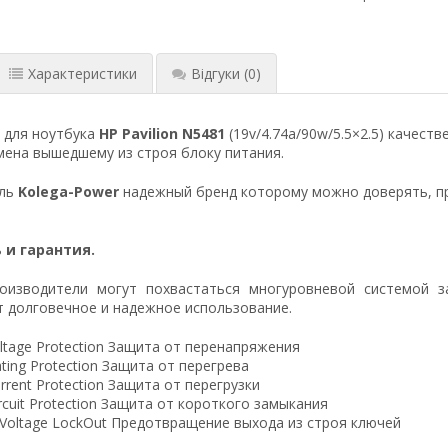
Характеристики
Відгуки
(0)
 для ноутбука
HP Pavilion N5481
(19v/4.74a/90w/5.5×2.5) качест
ена вышедшему из строя блоку питания.
ель
Kolega-Power
надежный бренд которому можно доверять, п
 и гарантия.
оизводители могут похвастаться многуровневой системой з
 долговечное и надежное использование.
ltage Protection Защита от перенапряжения
ting Protection Защита от перегрева
rrent Protection Защита от перегрузки
ircuit Protection Защита от короткого замыкания
 Voltage LockOut Предотвращение выхода из строя ключей