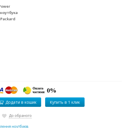
Power
 ноутбука
 Packard
Додати в кошик
До обраного
лення ноутбуків