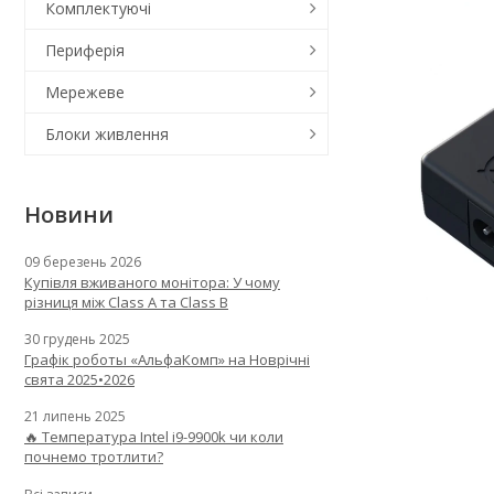
Комплектуючі
Периферія
Мережеве
Блоки живлення
Новини
09 березень 2026
Купівля вживаного монітора: У чому
різниця між Class A та Class B
30 грудень 2025
Графік роботы «АльфаКомп» на Новрічні
свята 2025•2026
21 липень 2025
🔥 Температура Intel i9-9900k чи коли
почнемо тротлити?