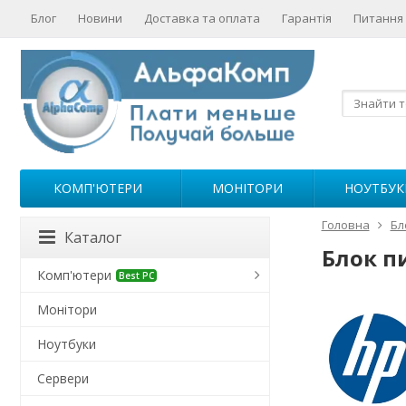
Блог
Новини
Доставка та оплата
Гарантія
Питання 
КОМП'ЮТЕРИ
МОНІТОРИ
НОУТБУК
Головна
Бл
Каталог
Блок п
Комп'ютери
Best PC
Монітори
Ноутбуки
Сервери