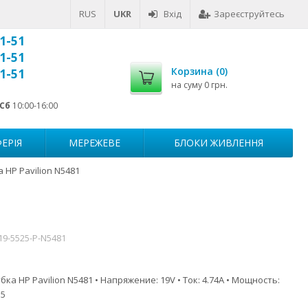
RUS
UKR
Вхід
Зареєструйтесь
1-51
1-51
Корзина (
0
)
1-51
на суму
0 грн.
Сб
10:00-16:00
ЕРІЯ
МЕРЕЖЕВЕ
БЛОКИ ЖИВЛЕННЯ
 HP Pavilion N5481
19-5525-P-N5481
ка HP Pavilion N5481 • Напряжение: 19V • Ток: 4.74A • Мощность:
.5