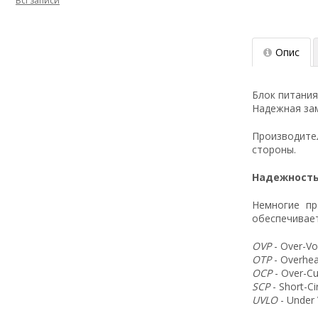
Всі записи
Опис
Блок питания
Надежная зам
Производит
стороны.
Надежность
Немногие пр
обеспечивает
OVP
- Over-Vo
OTP
- Overhea
OCP
- Over-Cu
SCP
- Short-C
UVLO
- Under