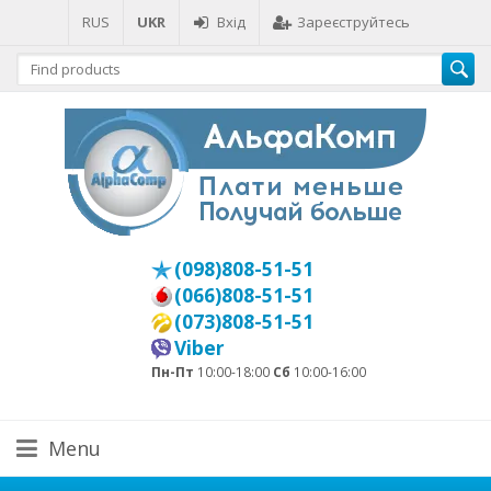
RUS
UKR
Вхід
Зареєструйтесь
(098)808-51-51
(066)808-51-51
(073)808-51-51
Viber
Пн-Пт
10:00-18:00
Сб
10:00-16:00
Menu