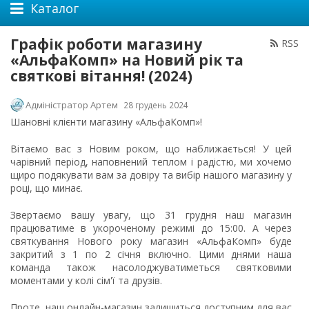
Каталог
Графік роботи магазину
RSS
«АльфаКомп» на Новий рік та
святкові вітання! (2024)
Адміністратор Артем
28 грудень 2024
Шановні клієнти магазину «АльфаКомп»!
Вітаємо вас з Новим роком, що наближається! У цей
чарівний період, наповнений теплом і радістю, ми хочемо
щиро подякувати вам за довіру та вибір нашого магазину у
році, що минає.
Звертаємо вашу увагу, що 31 грудня наш магазин
працюватиме в укороченому режимі до 15:00. А через
святкування Нового року магазин «АльфаКомп» буде
закритий з 1 по 2 січня включно. Цими днями наша
команда також насолоджуватиметься святковими
моментами у колі сім'ї та друзів.
Проте, наш онлайн-магазин залишиться доступним для вас