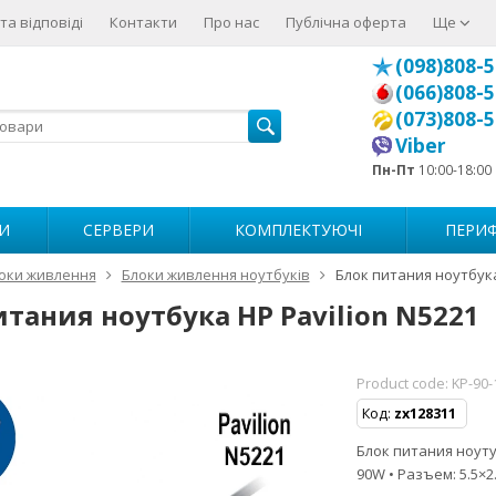
та відповіді
Контакти
Про нас
Публічна оферта
Ще
(098)808-5
(066)808-5
(073)808-5
Viber
Пн-Пт
10:00-18:00
И
СЕРВЕРИ
КОМПЛЕКТУЮЧІ
ПЕРИФ
оки живлення
Блоки живлення ноутбуків
Блок питания ноутбука
итания ноутбука HP Pavilion N5221
Product code:
KP-90-
Код:
zx128311
Блок питания ноутуб
90W • Разъем: 5.5×2