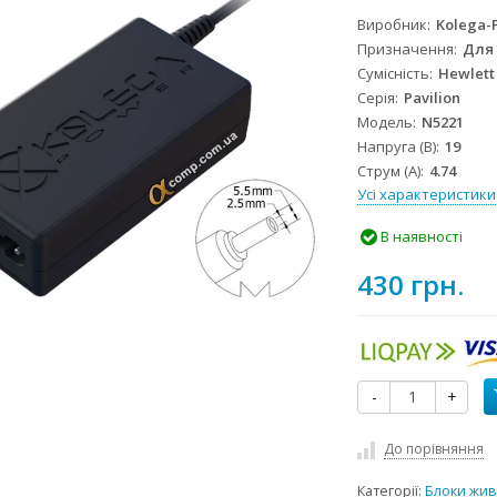
Виробник
Kolega-
Призначення
Для
Сумісність
Hewlett
Серія
Pavilion
Модель
N5221
Напруга (В)
19
Струм (А)
4.74
Усі характеристики
В наявності
430 грн.
-
+
До порівняння
Категорії:
Блоки жив