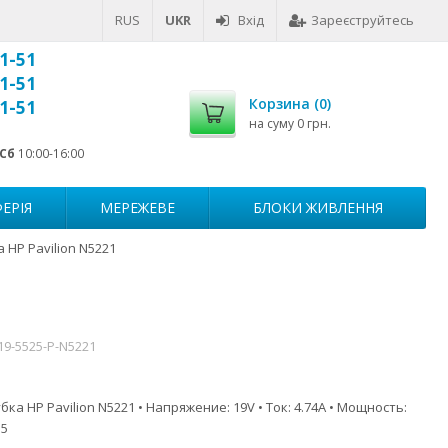
RUS
UKR
Вхід
Зареєструйтесь
1-51
1-51
Корзина (
0
)
1-51
на суму
0 грн.
Сб
10:00-16:00
ЕРІЯ
МЕРЕЖЕВЕ
БЛОКИ ЖИВЛЕННЯ
 HP Pavilion N5221
19-5525-P-N5221
ка HP Pavilion N5221 • Напряжение: 19V • Ток: 4.74A • Мощность:
.5