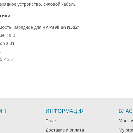
арядное устройство, силовой кабель.
тики
мость: Зарядное для
HP Pavilion N5221
е: 19 В
: 90 Вт
А
5 × 2.5
МП
ИНФОРМАЦИЯ
ВЛАС
О нас
Мої за
Доставка и оплата
My prof