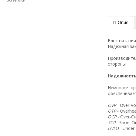
Всі записи
Опис
Блок питания
Надежная зам
Производит
стороны.
Надежность
Немногие пр
обеспечивает
OVP
- Over-Vo
OTP
- Overhea
OCP
- Over-Cu
SCP
- Short-C
UVLO
- Under