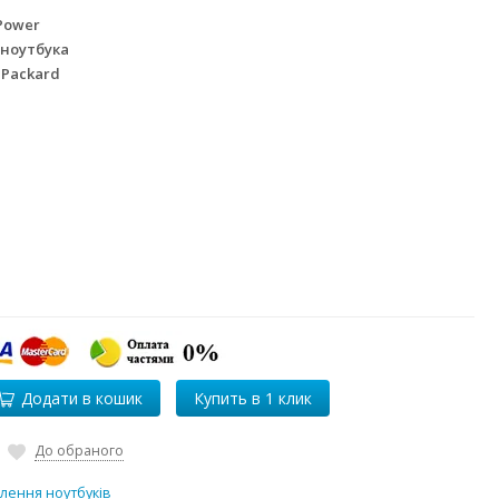
Power
 ноутбука
 Packard
Додати в кошик
До обраного
лення ноутбуків