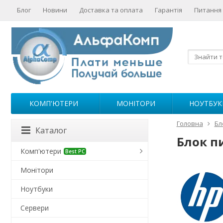
Блог
Новини
Доставка та оплата
Гарантія
Питання 
КОМП'ЮТЕРИ
МОНІТОРИ
НОУТБУК
Головна
Бл
Каталог
Блок п
Комп'ютери
Best PC
Монітори
Ноутбуки
Сервери