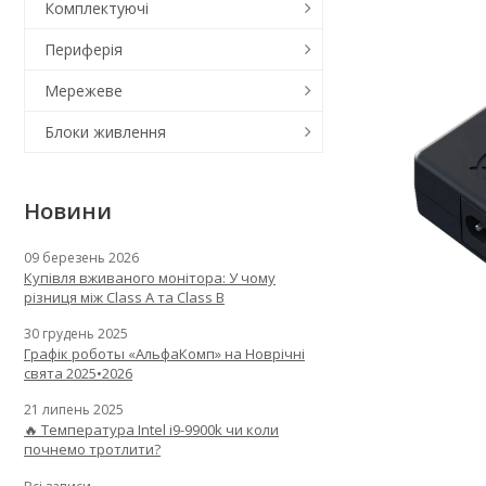
Комплектуючі
Периферія
Мережеве
Блоки живлення
Новини
09 березень 2026
Купівля вживаного монітора: У чому
різниця між Class A та Class B
30 грудень 2025
Графік роботы «АльфаКомп» на Новрічні
свята 2025•2026
21 липень 2025
🔥 Температура Intel i9-9900k чи коли
почнемо тротлити?