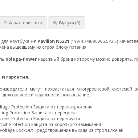
Характеристики
Відгуки
(0)
 для ноутбука
HP Pavilion N5221
(19v/4.74a/90w/5.5×2.5) качест
ена вышедшему из строя блоку питания.
ель
Kolega-Power
надежный бренд которому можно доверять, п
 и гарантия.
оизводители могут похвастаться многуровневой системой з
 долговечное и надежное использование.
ltage Protection Защита от перенапряжения
ting Protection Защита от перегрева
rrent Protection Защита от перегрузки
ircuit Protection Защита от короткого замыкания
 Voltage LockOut Предотвращение выхода из строя ключей