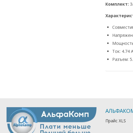
Комплект:
З
Характерис
Совмести
Напряжени
Мощность
Ток: 4.74 
Разъем: 5.
АЛЬФАКО
Прайс XLS