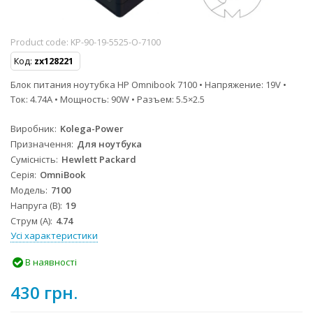
Product code:
KP-90-19-5525-O-7100
Код:
zx128221
Блок питания ноутубка HP Omnibook 7100 • Напряжение: 19V •
Ток: 4.74A • Мощность: 90W • Разъем: 5.5×2.5
Виробник
Kolega-Power
Призначення
Для ноутбука
Сумісність
Hewlett Packard
Серія
OmniBook
Модель
7100
Напруга (В)
19
Струм (А)
4.74
Усі характеристики
В наявності
430 грн.