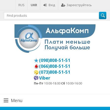
RUS
UKR
Вхід
Зареєструйтесь
(098)808-51-51
(066)808-51-51
(073)808-51-51
Viber
Пн-Пт
10:00-18:00
Сб
10:00-16:00
Menu