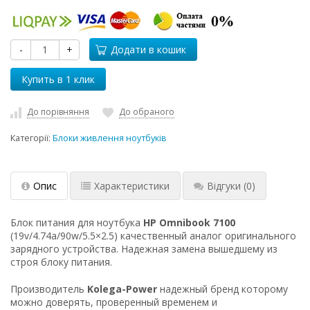
-
+
Додати в кошик
До порівняння
До обраного
Категорії:
Блоки живлення ноутбуків
Опис
Характеристики
Відгуки
(0)
Блок питания для ноутбука
HP Omnibook 7100
(19v/4.74a/90w/5.5×2.5) качественный аналог оригинального
зарядного устройства. Надежная замена вышедшему из
строя блоку питания.
Производитель
Kolega-Power
надежный бренд которому
можно доверять, проверенный временем и