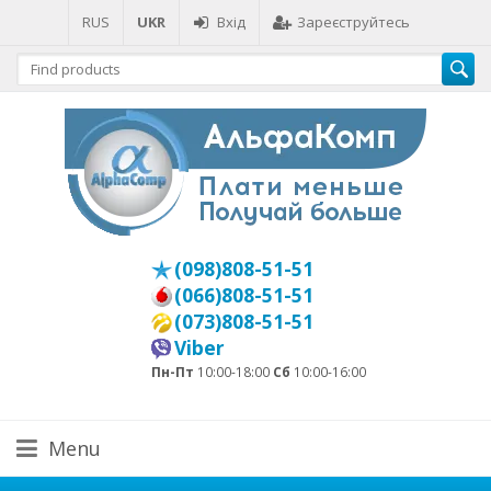
RUS
UKR
Вхід
Зареєструйтесь
(098)808-51-51
(066)808-51-51
(073)808-51-51
Viber
Пн-Пт
10:00-18:00
Сб
10:00-16:00
Menu