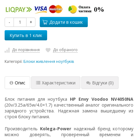
-
+
Додати в кошик
До порівняння
До обраного
Категорії:
Блоки живлення ноутбуків
Опис
Характеристики
Відгуки
(0)
Блок питания для ноутбука
HP Envy Voodoo NV4050NA
(20v/3.25a/65w/4.0×1.7) качественный аналог оригинального
зарядного устройства. Надежная замена вышедшему из
строя блоку питания.
Производитель
Kolega-Power
надежный бренд которому
можно доверять, проверенный временем и