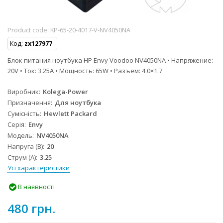
Product code:
KP-65-20-4017-V-NV4050NA
Код:
zx127977
Блок питания ноутбука HP Envy Voodoo NV4050NA • Напряжение:
20V • Ток: 3.25A • Мощность: 65W • Разъем: 4.0×1.7
Виробник
Kolega-Power
Призначення
Для ноутбука
Сумісність
Hewlett Packard
Серія
Envy
Модель
NV4050NA
Напруга (В)
20
Струм (А)
3.25
Усі характеристики
В наявності
480 грн.