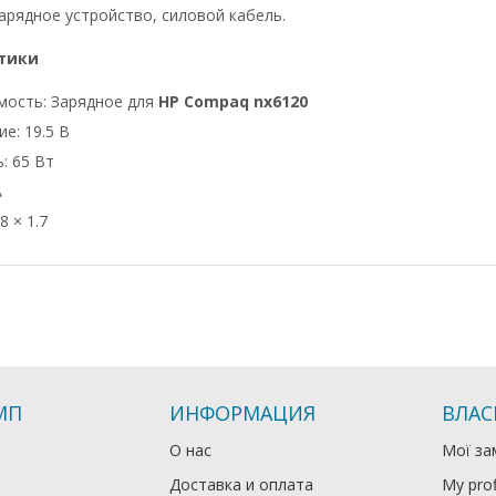
арядное устройство, силовой кабель.
тики
мость: Зарядное для
HP Compaq nx6120
е: 19.5 В
: 65 Вт
А
8 × 1.7
МП
ИНФОРМАЦИЯ
ВЛАС
О нас
Мої за
Доставка и оплата
My prof