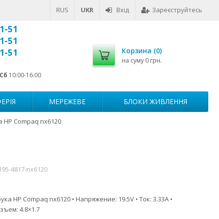
RUS
UKR
Вхід
Зареєструйтесь
1-51
1-51
Корзина (
0
)
1-51
на суму
0 грн.
Сб
10:00-16:00
ЕРІЯ
МЕРЕЖЕВЕ
БЛОКИ ЖИВЛЕННЯ
а HP Compaq nx6120
195-4817-nx6120
ка HP Compaq nx6120 • Напряжение: 19.5V • Ток: 3.33A •
зъем: 4.8×1.7