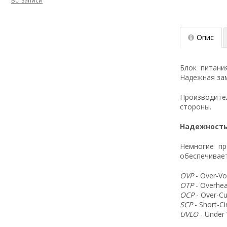
Всі записи
Опис
Блок питани
Надежная зам
Производит
стороны.
Надежность
Немногие пр
обеспечивает
OVP
- Over-Vo
OTP
- Overhea
OCP
- Over-Cu
SCP
- Short-C
UVLO
- Under