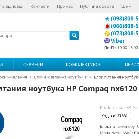
та відповіді
Контакти
Про нас
Публічна оферта
Ще
(098)808-5
(066)808-5
(073)808-5
Viber
Пн-Пт
10:00-18:00
И
СЕРВЕРИ
КОМПЛЕКТУЮЧІ
ПЕРИФ
оки живлення
Блоки живлення ноутбуків
Блок питания ноутбук
итания ноутбука HP Compaq nx6120
Product code:
KP-65-
Код:
zx127831
Блок питания ноутбу
Мощность: 65W • Ра