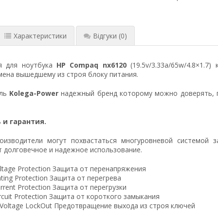
Характеристики
Відгуки
(0)
я для ноутбука
HP Compaq nx6120
(19.5v/3.33a/65w/4.8×1.7
ена вышедшему из строя блоку питания.
ель
Kolega-Power
надежный бренд которому можно доверять, 
 и гарантия.
оизводители могут похвастаться многуровневой системой з
 долговечное и надежное использование.
ltage Protection Защита от перенапряжения
ting Protection Защита от перегрева
rrent Protection Защита от перегрузки
ircuit Protection Защита от короткого замыкания
 Voltage LockOut Предотвращение выхода из строя ключей