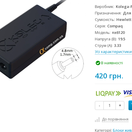
Виробник
Kolega-
Призначення
Для
Сумісність
Hewlett
Серія
Compaq
Модель
nx6120
Напруга (В)
19.5
Струм (А)
3.33
Усі характеристики
В наявності
420 грн.
-
+
До порівняння
Категорії:
Блоки жив