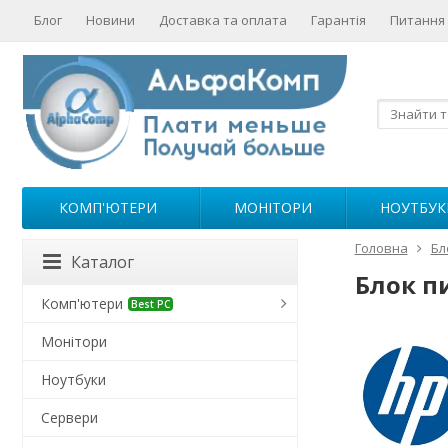
Блог
Новини
Доставка та оплата
Гарантія
Питання 
КОМП'ЮТЕРИ
МОНІТОРИ
НОУТБУК
Головна
Бл
Каталог
Блок п
Комп'ютери
Best PC
Монітори
Ноутбуки
Сервери