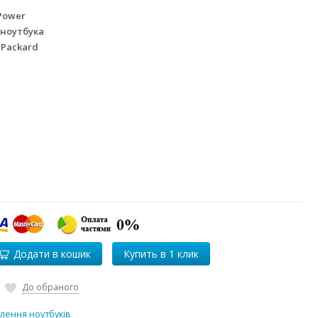
Power
 ноутбука
 Packard
Додати в кошик
До обраного
лення ноутбуків