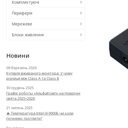
Комплектуючі
Периферія
Мережеве
Блоки живлення
Новини
09 березень 2026
Купівля вживаного монітора: У чому
різниця між Class A та Class B
30 грудень 2025
Графік роботы «АльфаКомп» на Новрічні
свята 2025•2026
21 липень 2025
🔥 Температура Intel i9-9900k чи коли
почнемо тротлити?