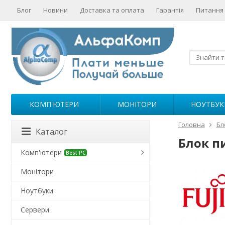
Блог
Новини
Доставка та оплата
Гарантія
Питання 
КОМП'ЮТЕРИ
МОНІТОРИ
НОУТБУК
Головна
Бл
Каталог
Блок п
Комп'ютери
Best PC
Монітори
Ноутбуки
Сервери