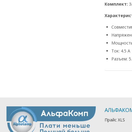
Комплект:
З
Характерис
Совмести
Напряжени
Мощность
Ток: 4.5 А
Разъем: 5.
АЛЬФАКО
Прайс XLS