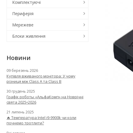
Комплектуючі
Периферія
Мережеве
Блоки живлення
Новини
09 березень 2026
Купівля вживаного монітора: У чому
різниця між Class A та Class B
30 грудень 2025
Графік роботы «АльфаКомп» на Новрічні
свята 2025•2026
21 липень 2025
🔥 Температура Intel i9-9900k чи коли
почнемо тротлити?