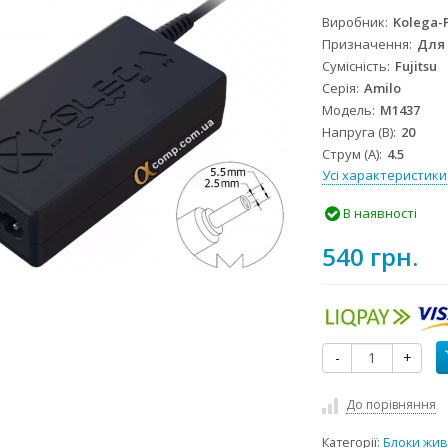
Виробник
Kolega-
Призначення
Для
Сумісність
Fujitsu
Серія
Amilo
Модель
M1437
Напруга (В)
20
Струм (А)
4.5
Усі характеристики
В наявності
540 грн.
-
+
До порівняння
Категорії:
Блоки жив