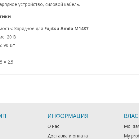
арядное устройство, силовой кабель.
тики
мость: Зарядное для
Fujitsu Amilo M1437
е: 20 В
: 90 Вт
5 × 2.5
МП
ИНФОРМАЦИЯ
ВЛАС
О нас
Мої за
Доставка и оплата
My prof