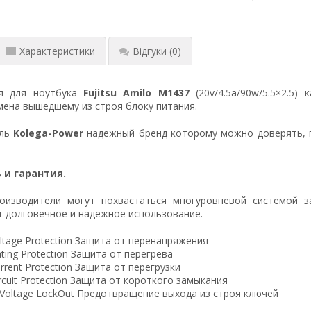
Характеристики
Відгуки
(0)
ия для ноутбука
Fujitsu Amilo M1437
(20v/4.5a/90w/5.5×2.5)
ена вышедшему из строя блоку питания.
ель
Kolega-Power
надежный бренд которому можно доверять, 
 и гарантия.
оизводители могут похвастаться многуровневой системой з
 долговечное и надежное использование.
ltage Protection Защита от перенапряжения
ting Protection Защита от перегрева
rrent Protection Защита от перегрузки
ircuit Protection Защита от короткого замыкания
 Voltage LockOut Предотвращение выхода из строя ключей