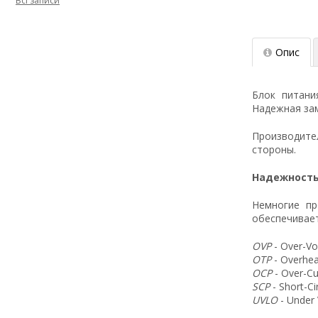
Всі записи
Опис
Блок питан
Надежная зам
Производит
стороны.
Надежность
Немногие пр
обеспечивает
OVP
- Over-Vo
OTP
- Overhea
OCP
- Over-Cu
SCP
- Short-C
UVLO
- Under