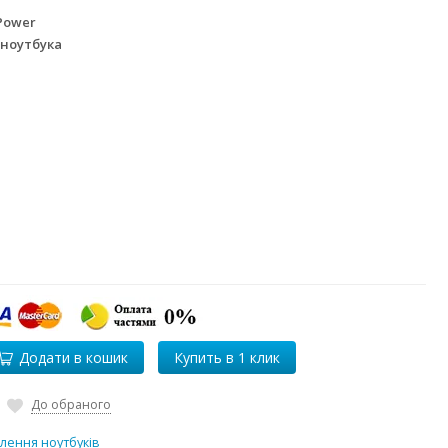
Power
 ноутбука
Додати в кошик
До обраного
лення ноутбуків