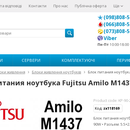
та відповіді
Контакти
Про нас
Публічна оферта
Ще
(098)808-5
(066)808-5
(073)808-5
Viber
Пн-Пт
10:00-18:00
И
СЕРВЕРИ
КОМПЛЕКТУЮЧІ
ПЕРИФ
оки живлення
Блоки живлення ноутбуків
Блок питания ноутбука 
итания ноутбука Fujitsu Amilo M143
Product code:
KP-90-
Код:
zx118169
Блок питания ноутбу
90W • Разъем: 5.5×2