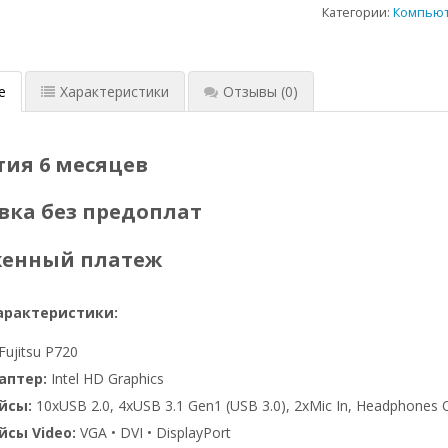
Категории:
Компью
е
Характеристики
Отзывы
(0)
тия 6 месяцев
вка без предоплат
женный платеж
арактеристики:
Fujitsu P720
аптер:
Intel HD Graphics
йсы:
10xUSB 2.0, 4xUSB 3.1 Gen1 (USB 3.0), 2xMic In, Headphones Out
сы Video:
VGA • DVI • DisplayPort