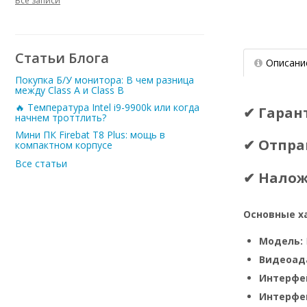
Все записи
Статьи Блога
Описани
Покупка Б/У монитора: В чем разница
между Class A и Class B
🔥 Температура Intel i9-9900k или когда
✔ Гаран
начнем троттлить?
Мини ПК Firebat T8 Plus: мощь в
✔ Отпра
компактном корпусе
Все статьи
✔ Нало
Основные х
Модель:
Видеоад
Интерфе
Интерфей