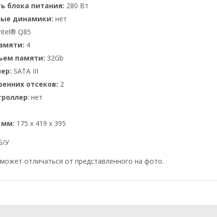
ь блока питания:
280 Вт
ные динамики:
нет
ntel® Q85
амяти:
4
ъем памяти:
32Gb
ер:
SATA III
тренних отсеков:
2
троллер
: нет
 мм:
175 x 419 x 395
Б/У
может отличаться от представленного на фото.