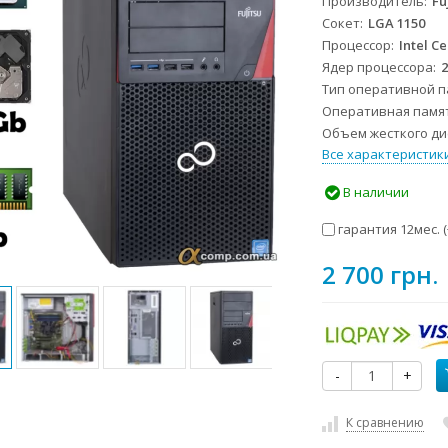
Производитель
Fu
Сокет
LGA 1150
Процессор
Intel C
Ядер процессора
Тип оперативной 
Оперативная памя
Объем жесткого дис
Все характеристик
В наличии
гарантия 12мес. (
2 700 грн.
-
+
К сравнению