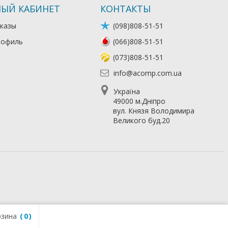
ЫЙ КАБИНЕТ
КОНТАКТЫ
казы
(098)808-51-51
рофиль
(066)808-51-51
(073)808-51-51
info@acomp.com.ua
Україна
49000 м.Дніпро
вул. Князя Володимира
Великого буд.20
зина
0