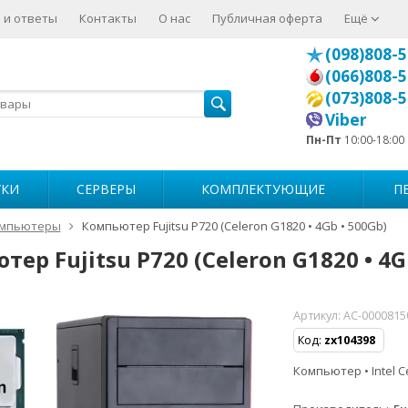
 и ответы
Контакты
О нас
Публичная оферта
Ещё
(098)808-5
(066)808-5
(073)808-5
Viber
Пн-Пт
10:00-18:00
УКИ
СЕРВЕРЫ
КОМПЛЕКТУЮЩИЕ
П
мпьютеры
Компьютер Fujitsu P720 (Celeron G1820 • 4Gb • 500Gb)
ер Fujitsu P720 (Celeron G1820 • 4G
Артикул:
AC-0000815
Код:
zx104398
Компьютер • Intel C