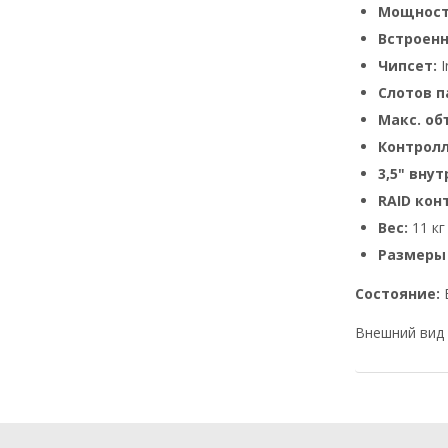
Мощност
Встроен
Чипсет:
I
Слотов п
Макс. об
Контролл
3,5" вну
RAID кон
Вес:
11 кг
Размеры
Состояние:
Внешний вид 