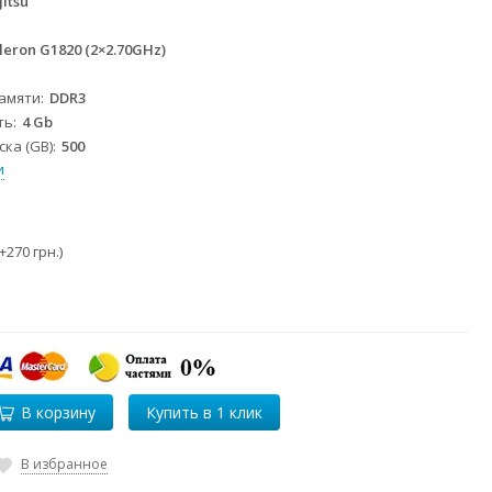
jitsu
eleron G1820 (2×2.70GHz)
2
памяти
DDR3
ть
4 Gb
ка (GB)
500
и
+
270 грн.
)
В корзину
В избранное