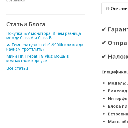
Все записи
Описани
Статьи Блога
✔ Гаран
Покупка Б/У монитора: В чем разница
между Class A и Class B
✔ Отпра
🔥 Температура Intel i9-9900k или когда
начнем троттлить?
✔ Нало
Мини ПК Firebat T8 Plus: мощь в
компактном корпусе
Все статьи
Спецификац
Модель:
Видеоад
Интерфе
Блока пи
Встроен
Макс. о