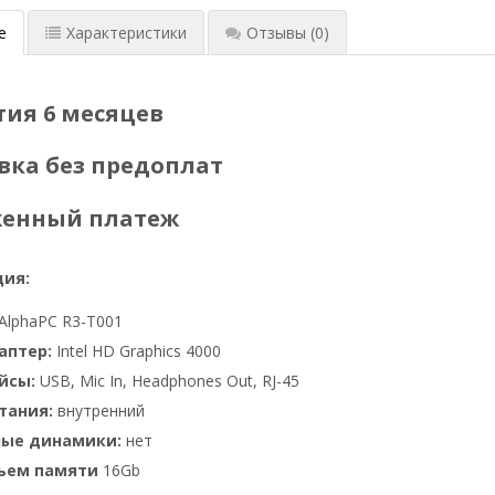
е
Характеристики
Отзывы
(0)
тия 6 месяцев
вка без предоплат
женный платеж
ия:
AlphaPC R3-T001
аптер:
Intel HD Graphics 4000
йсы:
USB, Mic In, Headphones Out, RJ-45
тания:
внутренний
ные динамики:
нет
бъем памяти
16Gb