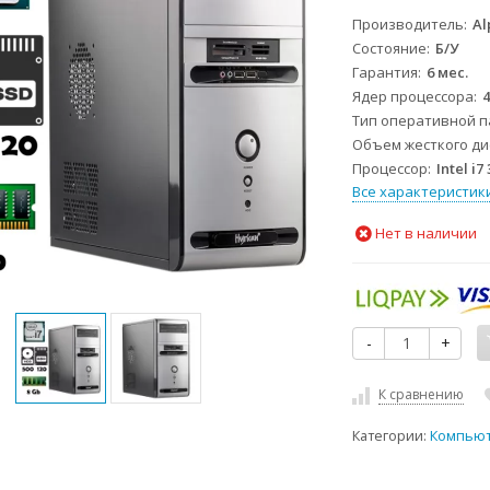
Производитель
Al
Состояние
Б/У
Гарантия
6 мес.
Ядер процессора
Тип оперативной 
Объем жесткого дис
Процессор
Intel i7
Все характеристик
Нет в наличии
-
+
К сравнению
Категории:
Компью