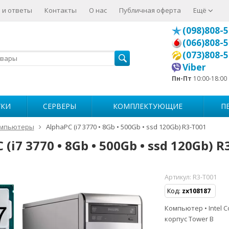
 и ответы
Контакты
О нас
Публичная оферта
Ещё
(098)808-5
(066)808-5
(073)808-5
Viber
Пн-Пт
10:00-18:00
УКИ
СЕРВЕРЫ
КОМПЛЕКТУЮЩИЕ
П
мпьютеры
AlphaPC (i7 3770 • 8Gb • 500Gb • ssd 120Gb) R3-T001
 (i7 3770 • 8Gb • 500Gb • ssd 120Gb) R
Артикул:
R3-T001
Код:
zx108187
Компьютер • Intel Co
корпус Tower B