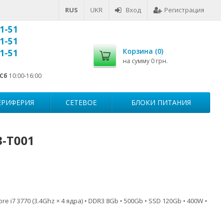
RUS
UKR
Вход
Регистрация
1-51
1-51
Корзина (
0
)
1-51
на сумму
0 грн.
Сб
10:00-16:00
ЕРИФЕРИЯ
СЕТЕВОЕ
БЛОКИ ПИТАНИЯ
3-T001
re i7 3770 (3.4Ghz × 4 ядра) • DDR3 8Gb • 500Gb • SSD 120Gb • 400W •