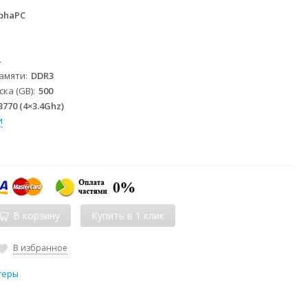
phaPC
4
памяти
DDR3
ка (GB)
500
 3770 (4×3.4Ghz)
и
В корзину
В избранное
теры