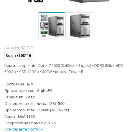
Артикул:
R2-T001
Код:
zx108116
Компьютер • Intel Core i7 2600 (3.4Ghz × 4 ядра) • DDR3 8Gb • HDD
500Gb • SSD 120Gb • 400W • корпус Tower B
Состояние
Б/У
Производитель
AlphaPC
Гарантия
6 мес.
Объем жесткого диска (GB)
500
Процессор
Intel i7 2600 (4×3.4Ghz)
Сокет
LGA 1155
Оперативная память
8 Gb
Все характеристики