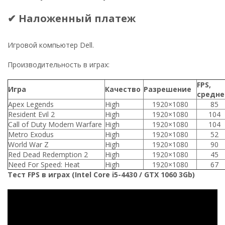
✔ Наложенный платеж
Игровой компьютер Dell.
Производительность в играх:
FPS,
Игра
Качество
Разрешение
средне
Apex Legends
High
1920×1080
85
Resident Evil 2
High
1920×1080
104
Call of Duty Modern Warfare
High
1920×1080
104
Metro Exodus
High
1920×1080
52
World War Z
High
1920×1080
90
Red Dead Redemption 2
High
1920×1080
45
Need For Speed: Heat
High
1920×1080
67
Тест FPS в играх (Intel Core i5-4430 / GTX 1060 3Gb)