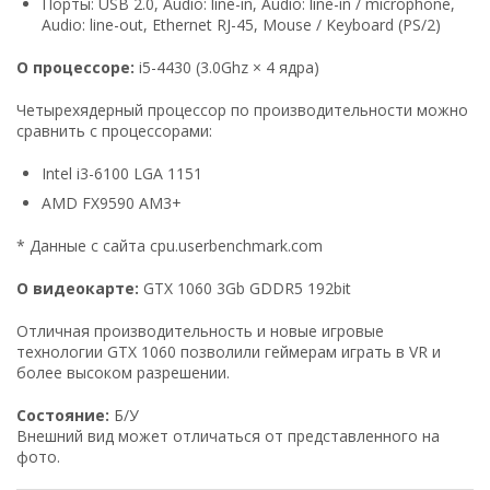
Порты: USB 2.0, Audio: line-in, Audio: line-in / microphone,
Audio: line-out, Ethernet RJ-45, Mouse / Keyboard (PS/2)
О процессоре:
i5-4430 (3.0Ghz × 4 ядра)
Четырехядерный процессор по производительности можно
сравнить с процессорами:
Intel i3-6100 LGA 1151
AMD FX9590 AM3+
* Данные с сайта cpu.userbenchmark.com
О видеокарте:
GTX 1060 3Gb GDDR5 192bit
Отличная производительность и новые игровые
технологии GTX 1060 позволили геймерам играть в VR и
более высоком разрешении.
Состояние:
Б/У
Внешний вид может отличаться от представленного на
фото.