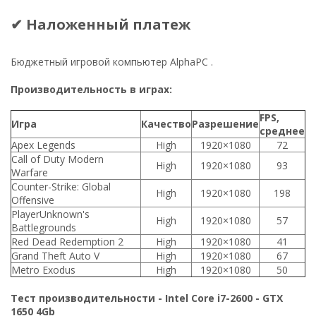
✔ Наложенный платеж
Бюджетный игровой компьютер AlphaPC .
Производительность в играх:
FPS,
Игра
Качество
Разрешение
среднее
Apex Legends
High
1920×1080
72
Call of Duty Modern
High
1920×1080
93
Warfare
Counter-Strike: Global
High
1920×1080
198
Offensive
PlayerUnknown's
High
1920×1080
57
Battlegrounds
Red Dead Redemption 2
High
1920×1080
41
Grand Theft Auto V
High
1920×1080
67
Metro Exodus
High
1920×1080
50
Тест производительности - Intel Core i7-2600 - GTX
1650 4Gb