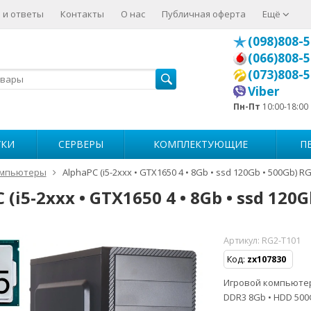
 и ответы
Контакты
О нас
Публичная оферта
Ещё
(098)808-5
(066)808-5
(073)808-5
Viber
Пн-Пт
10:00-18:00
УКИ
СЕРВЕРЫ
КОМПЛЕКТУЮЩИЕ
П
мпьютеры
AlphaPC (i5-2xxx • GTX1650 4 • 8Gb • ssd 120Gb • 500Gb) R
 (i5-2xxx • GTX1650 4 • 8Gb • ssd 120
Артикул:
RG2-T101
Код:
zx107830
Игровой компьютер • 
DDR3 8Gb • HDD 500