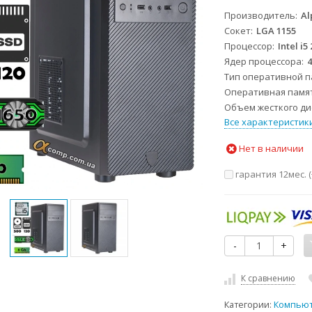
Производитель
Al
Сокет
LGA 1155
Процессор
Intel i5
Ядер процессора
Тип оперативной 
Оперативная памя
Объем жесткого дис
Все характеристик
Нет в наличии
гарантия 12мес. (
-
+
К сравнению
Категории:
Компью