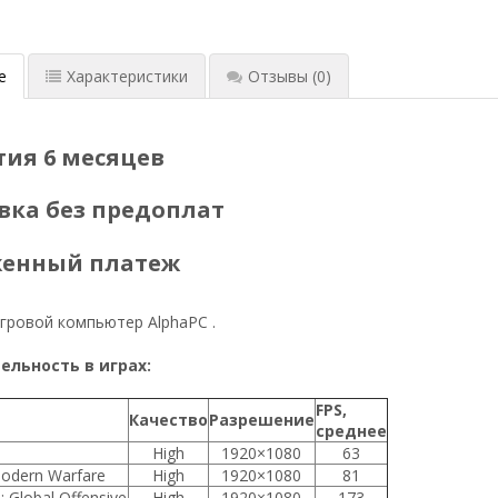
е
Характеристики
Отзывы
(0)
тия 6 месяцев
вка без предоплат
женный платеж
ровой компьютер AlphaPC .
льность в играх:
FPS,
Качество
Разрешение
среднее
High
1920×1080
63
Modern Warfare
High
1920×1080
81
: Global Offensive
High
1920×1080
173