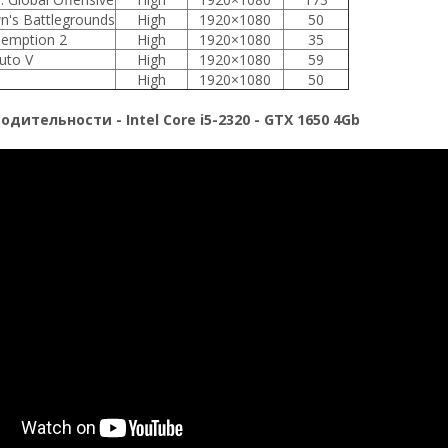
n's Battlegrounds
High
1920×1080
50
emption 2
High
1920×1080
35
uto V
High
1920×1080
59
High
1920×1080
50
дительности - Intel Core i5-2320 - GTX 1650 4Gb