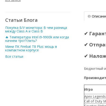
Все записи
Описани
Статьи Блога
Покупка Б/У монитора: В чем разница
между Class A и Class B
✔ Гаран
🔥 Температура Intel i9-9900k или когда
начнем троттлить?
✔ Отпра
Мини ПК Firebat T8 Plus: мощь в
компактном корпусе
✔ Нало
Все статьи
Бюджетный иг
Производите
Игра
Apex Legends
Call of Duty 
Counter-Strike