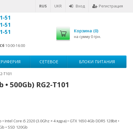
RUS
UKR
Вход
Регистрация
1-51
1-51
Корзина (
0
)
1-51
на сумму
0 грн.
Сб
10:00-16:00
ЕРИФЕРИЯ
СЕТЕВОЕ
БЛОКИ ПИТАНИЯ
G2-T101
Gb • 500Gb) RG2-T101
Intel Core i5 2320 (3.0Ghz × 4 ядра) • GTX 1650 4Gb DDR5 128bit •
Gb • SSD 120Gb