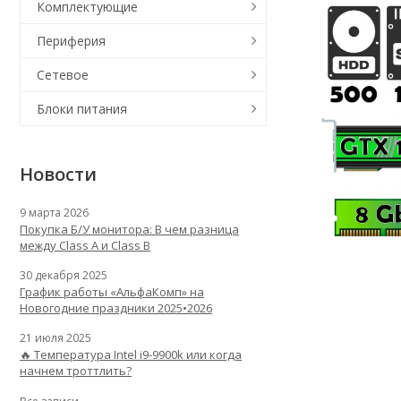
Комплектующие
Периферия
Сетевое
Блоки питания
Новости
9 марта 2026
Покупка Б/У монитора: В чем разница
между Class A и Class B
30 декабря 2025
График работы «АльфаКомп» на
Новогодние праздники 2025•2026
21 июля 2025
🔥 Температура Intel i9-9900k или когда
начнем троттлить?