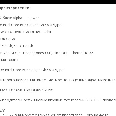
арактеристики:
 блок: AlphaPC Tower
 Intel Core i5 2320 (3.0Ghz × 4 ядра)
а: GTX 1650 4Gb DDR5 128bit
DDR3 8Gb
 500Gb, SSD 120Gb
 2.0, Mic In, Headphones Out, Line Out, Ethernet RJ-45
ния: 300Вт
ре:
Intel Core i5 2320 (3.0Ghz × 4 ядра)
второго поколения, имеет четыре полноценные ядра. Максималь
те:
GTX 1650 4Gb DDR5 128bit
изводительность и новые игровые технологии GTX 1650 позволи
Б/У
нешний вид может отличаться от представленного на фото.