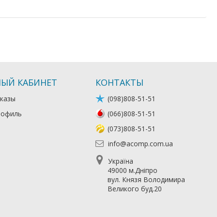
ЫЙ КАБИНЕТ
КОНТАКТЫ
казы
(098)808-51-51
рофиль
(066)808-51-51
(073)808-51-51
info@acomp.com.ua
Україна
49000 м.Дніпро
вул. Князя Володимира
Великого буд.20