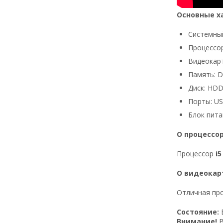
Основные х
Системный
Процессор:
Видеокарт
Память: 
Диск: HDD
Порты: USB
Блок пита
О процессо
Процессор
i5
О видеокар
Отличная про
Состояние:
Внимание!
В