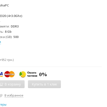
phaPC
 2320 (4×3.0Ghz)
4
памяти
DDR3
ть
8 Gb
ка (GB)
500
и
+
952 грн.
)
В корзину
В избранное
теры