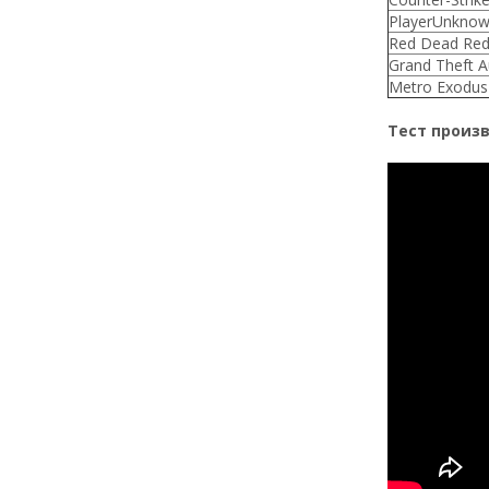
PlayerUnknow
Red Dead Red
Grand Theft A
Metro Exodus
Тест произво