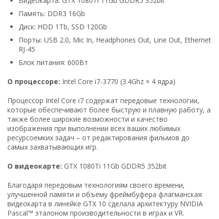
Видеокарта: GTX 1080Ti 11Gb GDDR5 352bit
Память: DDR3 16Gb
Диск: HDD 1Tb, SSD 120Gb
Порты: USB 2.0, Mic In, Headphones Out, Line Out, Ethernet
RJ-45
Блок питания: 600Вт
О процессоре:
Intel Core i7-3770 (3.4Ghz × 4 ядра)
Процессор Intel Core i7 содержат передовые технологии,
которые обеспечивают более быструю и плавную работу, а
также более широкие возможности и качество
изображения при выполнении всех ваших любимых
ресурсоемких задач – от редактирования фильмов до
самых захватывающих игр.
О видеокарте:
GTX 1080Ti 11Gb GDDR5 352bit
Благодаря передовым технологиям своего времени,
улучшенной памяти и объему фреймбуфера флагманская
видеокарта в линейке GTX 10 сделала архитектуру NVIDIA
Pascal™ эталоном производительности в играх и VR.