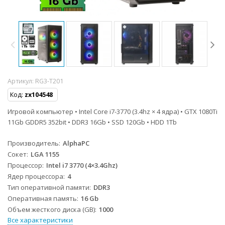
Артикул:
RG3-T201
Код:
zx104548
Игровой компьютер • Intel Core i7-3770 (3.4hz × 4 ядра) • GTX 1080Ti
11Gb GDDR5 352bit • DDR3 16Gb • SSD 120Gb • HDD 1Tb
Производитель
AlphaPC
Сокет
LGA 1155
Процессор
Intel i7 3770 (4×3.4Ghz)
Ядер процессора
4
Тип оперативной памяти
DDR3
Оперативная память
16 Gb
Объем жесткого диска (GB)
1000
Все характеристики