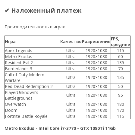
✔ Наложенный платеж
Производительность в играх
FPS,
Игра
Качество
Разрешение
среднее
Apex Legends
Ultra
1920×1080
115
Metro Exodus
Ultra
1920×1080
60
Resident Evil 2
Ultra
1920×1080
135
Borderlands 3
Ultra
1920×1080
70
Call of Duty Modern
Ultra
1920×1080
135
Warfare
Red Dead Redemption 2
Ultra
1920×1080
50
PlayerUnknown's
Ultra
1920×1080
95
Battlegrounds
Overwatch
Ultra
1920×1080
180
Doom
Ultra
1920×1080
170
Fortnite Battle Royale
Ultra
1920×1080
115
Metro Exodus - Intel Core i7-3770 - GTX 1080Ti 11Gb