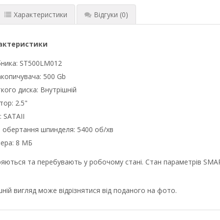
Характеристики
Відгуки
(0)
рактеристики
бника: ST500LM012
акопичувача: 500 Gb
кого диска: Внутрішній
ор: 2.5"
: SATAII
 обертання шпинделя: 5400 об/хв
ера: 8 МБ
ряються та перебувають у робочому стані. Стан параметрів SMA
ній вигляд може відрізнятися від поданого на фото.