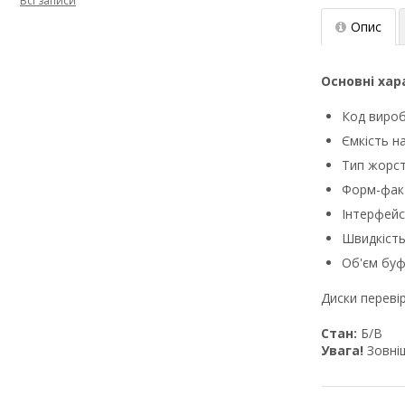
Всі записи
Опис
Основні ха
Код виро
Ємкість н
Тип жорст
Форм-факт
Інтерфейс
Швидкість
Об'єм буф
Диски переві
Стан:
Б/В
Увага!
Зовніш