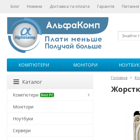
Блог
Новини
Доставка та оплата
Гарантія
Питання 
КОМП'ЮТЕРИ
МОНІТОРИ
НОУТБУК
Головна
Ко
Каталог
Жорстки
Комп'ютери
Best PC
Монітори
Ноутбуки
Сервери