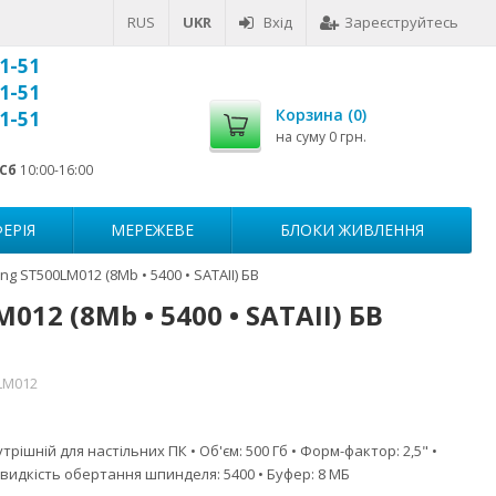
RUS
UKR
Вхід
Зареєструйтесь
1-51
1-51
Корзина (
0
)
1-51
на суму
0 грн.
Сб
10:00-16:00
ЕРІЯ
МЕРЕЖЕВЕ
БЛОКИ ЖИВЛЕННЯ
 ST500LM012 (8Mb • 5400 • SATAII) БВ
12 (8Mb • 5400 • SATAII) БВ
LM012
трішній для настільних ПК • Об'єм: 500 Гб • Форм-фактор: 2,5" •
Швидкість обертання шпинделя: 5400 • Буфер: 8 МБ