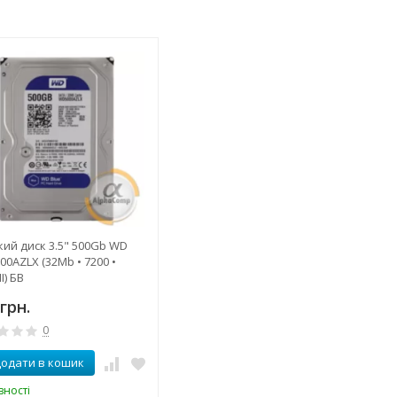
ий диск 3.5" 500Gb WD
0AZLX (32Mb • 7200 •
I) БВ
грн.
0
одати в кошик
вності