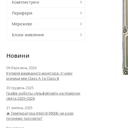
Комплектуючі
Периферія
Мережеве
Блоки живлення
Новини
09 березень 2026
Купівля вживаного монітора: У чому
різниця між Class A та Class B
30 грудень 2025
Графік роботы «АльфаКомп» на Новрічні
свята 2025•2026
21 липень 2025
🔥 Температура Intel i9-9900k чи коли
почнемо тротлити?