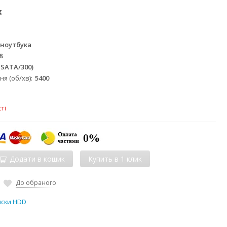
g
 ноутбука
8
 (SATA/300)
я (об/хв)
5400
ті
Додати в кошик
До обраного
иски HDD