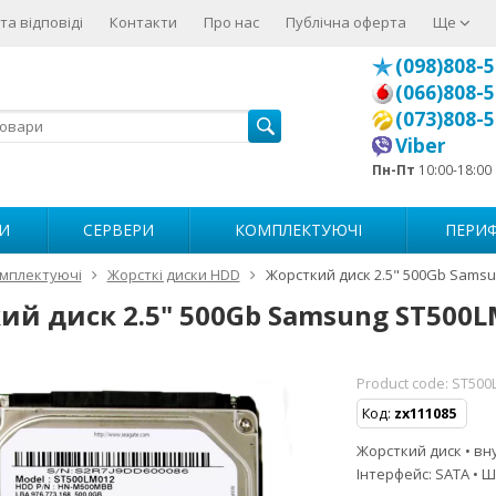
та відповіді
Контакти
Про нас
Публічна оферта
Ще
(098)808-5
(066)808-5
(073)808-5
Viber
Пн-Пт
10:00-18:00
И
СЕРВЕРИ
КОМПЛЕКТУЮЧІ
ПЕРИФ
мплектуючі
Жорсткі диски HDD
Жорсткий диск 2.5" 500Gb Samsung
й диск 2.5" 500Gb Samsung ST500LM0
Product code:
ST500
Код:
zx111085
Жорсткий диск • вну
Інтерфейс: SATA • 