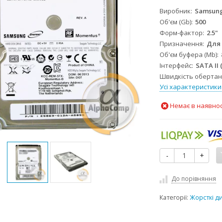
Виробник
Samsun
Об'єм (Gb)
500
Форм-фактор
2.5"
Призначення
Для
Об'єм буфера (Mb)
Інтерфейс
SATA II
Швидкість обертанн
Усі характеристики
Немає в наявнос
-
+
До порівняння
Категорії:
Жорсткі д