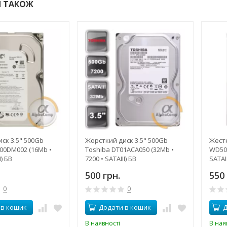
 ТАКОЖ
ск 3.5" 500Gb
Жорсткий диск 3.5" 500Gb
Жестк
00DM002 (16Mb •
Toshiba DT01ACA050 (32Mb •
WD500
I) БВ
7200 • SATAIII) БВ
SATAII
500 грн.
550 
0
0
 в кошик
Додати в кошик
Д
В наявності
В ная