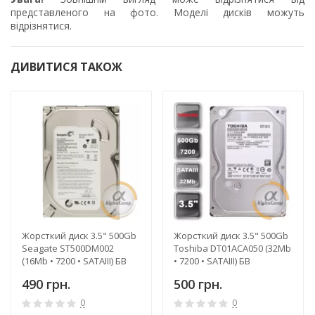
представленого на фото. Моделі дисків можуть
відрізнятися.
ДИВИТИСЯ ТАКОЖ
Жорсткий диск 3.5" 500Gb
Жорсткий диск 3.5" 500Gb
Seagate ST500DM002
Toshiba DT01ACA050 (32Mb
(16Mb • 7200 • SATAIII) БВ
• 7200 • SATAIII) БВ
490 грн.
500 грн.
0
0