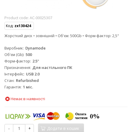
Product code:
AC-00025307
Код:
zx130424
Жорсткий диск • зовнішній • Об'єм: 500Gb • Форм-фактор: 2,5"
Виробник
Dynamode
Об'єм (Gb)
500
Форм-фактор
2.5"
Призначення
Для настільного ПК
Інтерфейс
USB 2.0
Стан
Refurbished
Гарантія
1 міс.
Немає в наявності
-
+
Додати в кошик