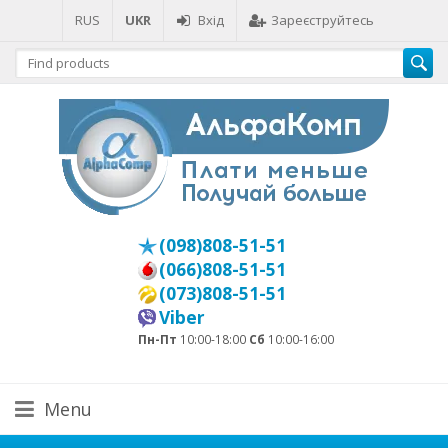
RUS
UKR
Вхід
Зареєструйтесь
(098)808-51-51
(066)808-51-51
(073)808-51-51
Viber
Пн-Пт
10:00-18:00
Сб
10:00-16:00
Menu