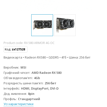
Product code:
RX 580 ARMOR 4G OC
Код:
zx127528
Видеокарта • Radeon RX580 • GDDR5 • 4Гб • Шина: 256 бит
Виробник
MSI
Графічний чіпсет
AMD Radeon RX 580
Об'єм відеопам'яті
4Gb
Розрядність шини пам'яті
256 бит
Інтерфейс
HDMI, DisplayPort, DVI-D
Дод. живлення
8pin
Профіль
Стандартний
Усі характеристики