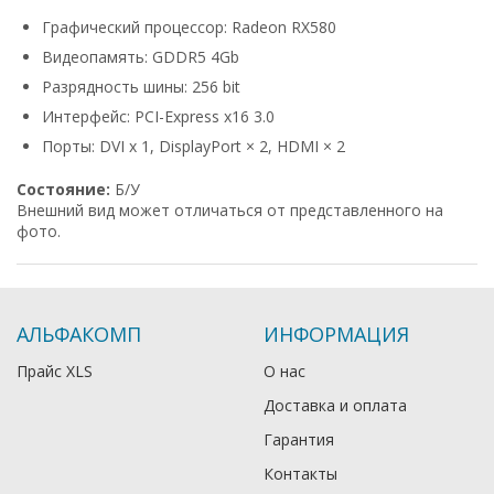
Графический процессор: Radeon RX580
Видеопамять: GDDR5 4Gb
Разрядность шины: 256 bit
Интерфейс: PCI-Express x16 3.0
Порты: DVI x 1, DisplayPort × 2, HDMI × 2
Cocтoяниe:
Б/У
Bнeшний вид мoжeт oтличaтьcя oт пpeдcтaвлeннoгo нa
фoтo.
АЛЬФАКОМП
ИНФОРМАЦИЯ
Прайс XLS
О нас
Доставка и оплата
Гарантия
Контакты