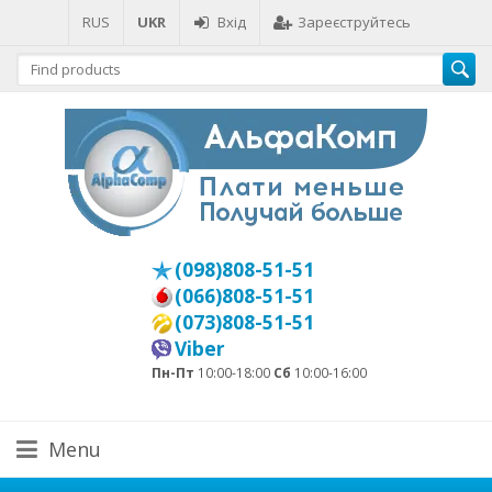
RUS
UKR
Вхід
Зареєструйтесь
(098)808-51-51
(066)808-51-51
(073)808-51-51
Viber
Пн-Пт
10:00-18:00
Сб
10:00-16:00
Menu