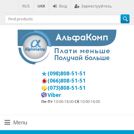
RUS
UKR
Вхід
Зареєструйтесь
(098)808-51-51
(066)808-51-51
(073)808-51-51
Viber
Пн-Пт
10:00-18:00
Сб
10:00-16:00
Menu