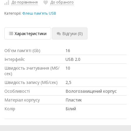
До порівняння
До обраного
Категорії:
Флеш пам'ять USB
Характеристики
Відгуки
(0)
Об'єм пам'яті (Gb)
16
Інтерфейс
USB 2.0
Швидкість зчитування (Мб/
10
сек)
Швидкість запису (Мб/сек)
2,5
Особливості
Вологозахищений корпус
Матеріал корпусу
Пластик
Колір
Білий