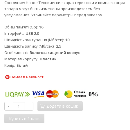
Состояние: Новое Технические характеристики и комплектация
товара могут быть изменены производителем без
уведомления. Уточняйте параметры перед заказом.
Об'єм пам'яті (Gb)
16
Інтерфейс
USB 2.0
Швидкість зчитування (Мб/сек)
10
Швидкість запису (Мб/сек)
2,5
Особливості
Вологозахищений корпус
Матеріал корпусу
Пластик
Колір
Білий
Немає в наявності
-
+
Додати в кошик