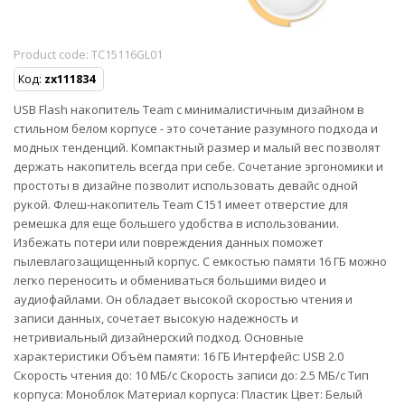
Product code:
TC15116GL01
Код:
zx111834
USB Flash накопитель Team с минималистичным дизайном в
стильном белом корпусе - это сочетание разумного подхода и
модных тенденций. Компактный размер и малый вес позволят
держать накопитель всегда при себе. Сочетание эргономики и
простоты в дизайне позволит использовать девайс одной
рукой. Флеш-накопитель Team C151 имеет отверстие для
ремешка для еще большего удобства в использовании.
Избежать потери или повреждения данных поможет
пылевлагозащищенный корпус. С емкостью памяти 16 ГБ можно
легко переносить и обмениваться большими видео и
аудиофайлами. Он обладает высокой скоростью чтения и
записи данных, сочетает высокую надежность и
нетривиальный дизайнерский подход. Основные
характеристики Объём памяти: 16 ГБ Интерфейс: USB 2.0
Скорость чтения до: 10 МБ/с Скорость записи до: 2.5 МБ/с Тип
корпуса: Моноблок Материал корпуса: Пластик Цвет: Белый