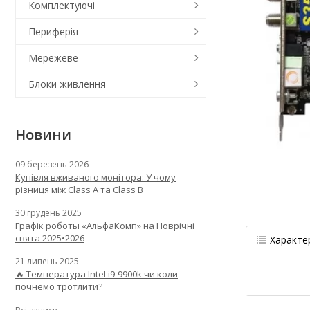
Комплектуючі
Периферія
Мережеве
Блоки живлення
Новини
09 березень 2026
Купівля вживаного монітора: У чому
різниця між Class A та Class B
30 грудень 2025
Графік роботы «АльфаКомп» на Новрічні
свята 2025•2026
Характе
21 липень 2025
🔥 Температура Intel i9-9900k чи коли
почнемо тротлити?