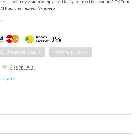
ьмы, ток-шоу и многое другое. Назначение: Настольный ПК Тип:
PCI Комплектация: TV-тюнер
ті
Додати в кошик
До обраного
лектуючі