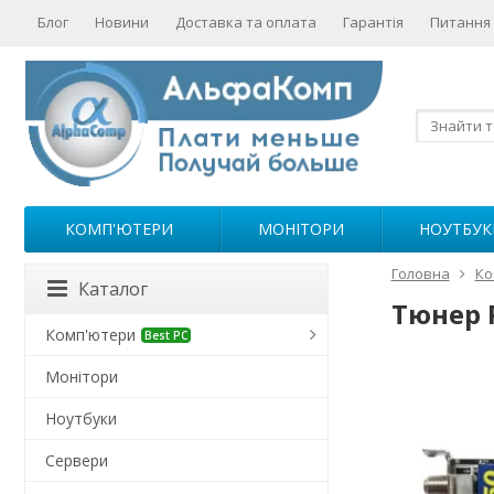
Блог
Новини
Доставка та оплата
Гарантія
Питання 
КОМП'ЮТЕРИ
МОНІТОРИ
НОУТБУК
Головна
Ко
Каталог
Тюнер 
Комп'ютери
Best PC
Монітори
Ноутбуки
Сервери