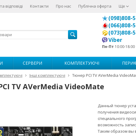
та відповіді
Контакти
Про нас
Публічна оферта
Ще
(098)808-5
(066)808-5
(073)808-5
Viber
Пн-Пт
10:00-18:00
И
СЕРВЕРИ
КОМПЛЕКТУЮЧІ
ПЕРИФ
мплектуючі
Інші комплектуючі
Тюнер PCI TV AVerMedia VideoMa
PCI TV AVerMedia VideoMate
Данный тюнер уста
получения видеоси
специального прог
возможность записи
Таким образом вы 