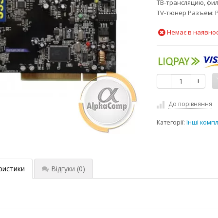
ТВ-трансляцию, фил
TV-тюнер Разъем: 
Немає в наявнос
-
+
До порівняння
Категорії:
Інші комп
ристики
Відгуки
(0)