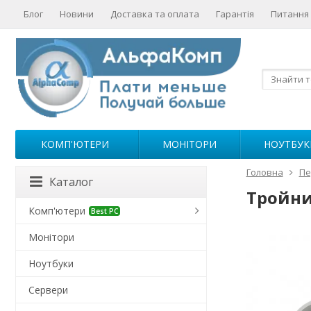
Блог
Новини
Доставка та оплата
Гарантія
Питання 
КОМП'ЮТЕРИ
МОНІТОРИ
НОУТБУК
Головна
Пе
Каталог
Тройни
Комп'ютери
Best PC
Монітори
Ноутбуки
Сервери