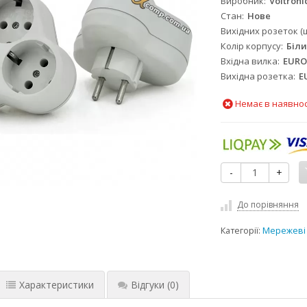
Виробник
Voltroni
Стан
Нове
Вихідних розеток (
Колір корпусу
Біл
Вхідна вилка
EUR
Вихідна розетка
E
Немає в наявнос
-
+
До порівняння
Категорії:
Мережеві 
Характеристики
Відгуки
(0)