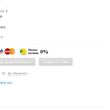
c
шт)
3
ий
O
URO
ті
Додати в кошик
До обраного
фільтри