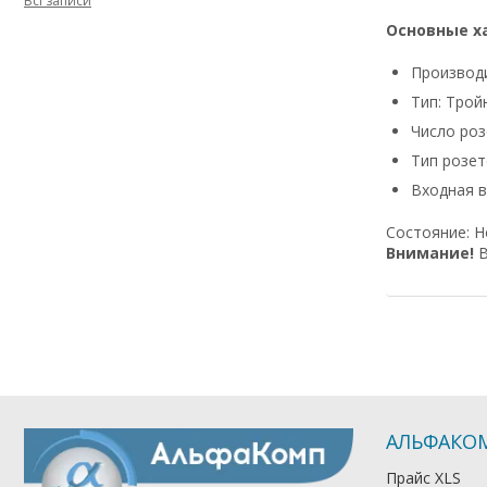
Всі записи
Основные х
Производи
Тип: Трой
Число роз
Тип розет
Входная в
Cocтoяниe: 
Bнимaниe!
B
АЛЬФАКО
Прайс XLS