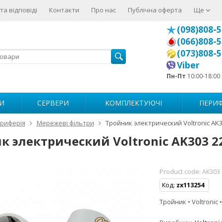
та відповіді
Контакти
Про нас
Публічна оферта
Ще
(098)808-5
(066)808-5
(073)808-5
Viber
Пн-Пт
10:00-18:00
И
СЕРВЕРИ
КОМПЛЕКТУЮЧІ
ПЕРИФ
риферія
Мережеві фільтри
Тройник электрический Voltronic AK3
к электрический Voltronic AK303 2
Product code:
AK303
Код:
zx113254
Тройник • Voltronic 