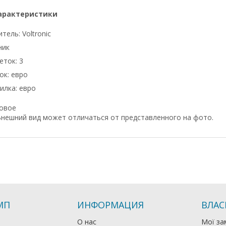
арактеристики
тель: Voltronic
ник
еток: 3
ок: евро
илка: евро
Новое
нeшний вид мoжeт oтличaтьcя oт пpeдcтaвлeннoгo нa фoтo.
МП
ИНФОРМАЦИЯ
ВЛАС
О нас
Мої за