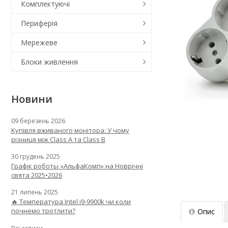
Комплектуючі
Периферія
Мережеве
Блоки живлення
Новини
09 березень 2026
Купівля вживаного монітора: У чому
різниця між Class A та Class B
30 грудень 2025
Графік роботы «АльфаКомп» на Новрічні
свята 2025•2026
21 липень 2025
🔥 Температура Intel i9-9900k чи коли
почнемо тротлити?
Опис