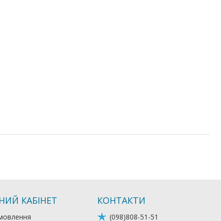
НИЙ КАБІНЕТ
КОНТАКТИ
мовлення
(098)808-51-51