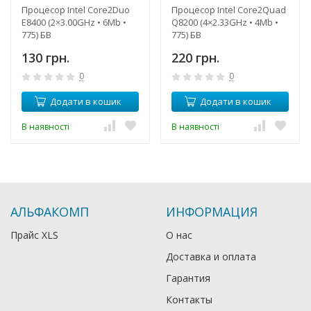
Процесор Intel Core2Duo
Процесор Intel Core2Quad
E8400 (2×3.00GHz • 6Mb •
Q8200 (4×2.33GHz • 4Mb •
775) БВ
775) БВ
130 грн.
220 грн.
0
0
Додати в кошик
Додати в кошик
В наявності
В наявності
АЛЬФАКОМП
ИНФОРМАЦИЯ
Прайс XLS
О нас
Доставка и оплата
Гарантия
Контакты