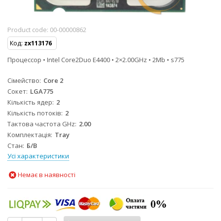
Product code:
00-00000862
Код:
zx113176
Процессор • Intel Core2Duo E4400 • 2×2.00GHz • 2Mb • s775
Сімейство
Core 2
Сокет
LGA775
Кількість ядер
2
Кількість потоків
2
Тактова частота GHz
2.00
Комплектація
Tray
Стан
Б/B
Усі характеристики
Немає в наявності