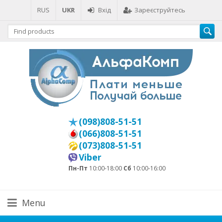
RUS
UKR
Вхід
Зареєструйтесь
(098)808-51-51
(066)808-51-51
(073)808-51-51
Viber
Пн-Пт
10:00-18:00
Сб
10:00-16:00
Menu