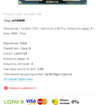
Product code:
00-00001198
Код:
zx109698
Процесор • Socket 1155 • Частота: 2,90 ГГц • Кількість ядер: 4 •
Кеш: 6Мб • Tray
Виробник
Intel
Сімейство
Core i5
Сокет
LGA1155
Кількість ядер
4
Кількість потоків
4
Тактова частота GHz
2.90
Покоління процесора Intel
Ivy Bridge (третє)
Усі характеристики
Немає в наявності