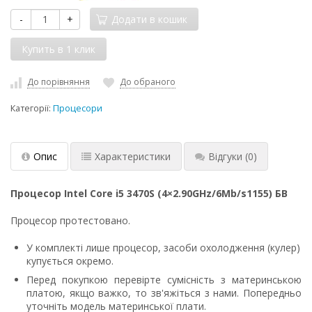
-
+
Додати в кошик
До порівняння
До обраного
Категорії:
Процесори
Опис
Характеристики
Відгуки
(0)
Процесор Intel Core i5 3470S (4×2.90GHz/6Mb/s1155) БВ
Процесор протестовано.
У комплекті лише процесор, засоби охолодження (кулер)
купується окремо.
Перед покупкою перевірте сумісність з материнською
платою, якщо важко, то зв'яжіться з нами. Попередньо
уточніть модель материнської плати.