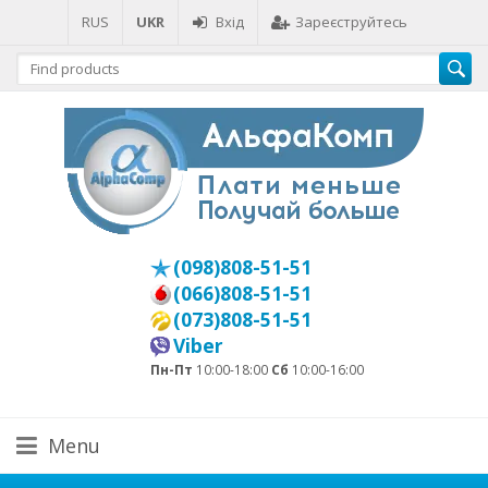
RUS
UKR
Вхід
Зареєструйтесь
(098)808-51-51
(066)808-51-51
(073)808-51-51
Viber
Пн-Пт
10:00-18:00
Сб
10:00-16:00
Menu