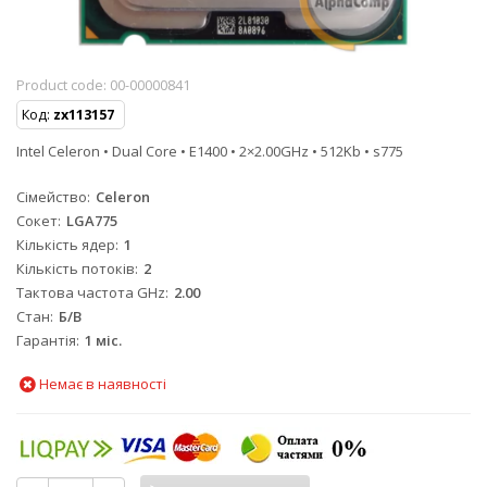
Product code:
00-00000841
Код:
zx113157
Intel Celeron • Dual Core • E1400 • 2×2.00GHz • 512Kb • s775
Сімейство
Celeron
Сокет
LGA775
Кількість ядер
1
Кількість потоків
2
Тактова частота GHz
2.00
Стан
Б/B
Гарантія
1 міс.
Немає в наявності