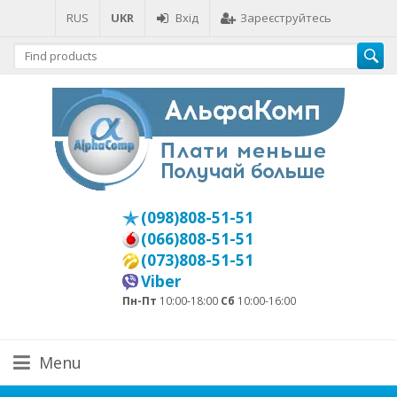
RUS
UKR
Вхід
Зареєструйтесь
(098)808-51-51
(066)808-51-51
(073)808-51-51
Viber
Пн-Пт
10:00-18:00
Сб
10:00-16:00
Menu