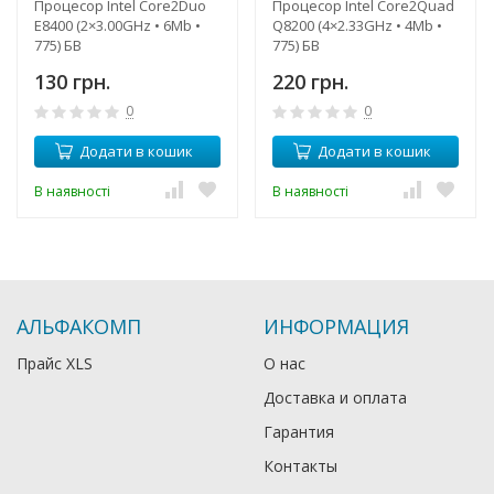
Процесор Intel Core2Duo
Процесор Intel Core2Quad
E8400 (2×3.00GHz • 6Mb •
Q8200 (4×2.33GHz • 4Mb •
775) БВ
775) БВ
130 грн.
220 грн.
0
0
Додати в кошик
Додати в кошик
В наявності
В наявності
АЛЬФАКОМП
ИНФОРМАЦИЯ
Прайс XLS
О нас
Доставка и оплата
Гарантия
Контакты