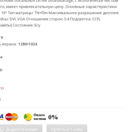
основе локальных сетей SmartManage, с экологически чистым
ого, имеет привлекательную цену. Основные характеристики
 19" Тип матрицы: TN+film Максимальное разрешение дисплея:
ейсы: DVI, VGA Отношение сторон: 5:4 Подсветка: CCFL
ампы) Состояние: Б/у
19
ь екрана
1280×1024
ає
Ні
ті
)
Додати в кошик