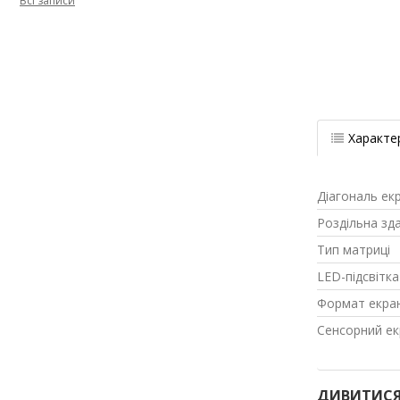
Всі записи
Характе
Діагональ ек
Роздільна зд
Тип матриці
LED-підсвітка
Формат екра
Сенсорний ек
ДИВИТИСЯ