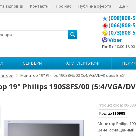
та відповіді
Контакти
Про нас
Публічна оферта
Ще
(098)808-5
(066)808-5
(073)808-5
Viber
Пн-Пт
10:00-18:00
И
СЕРВЕРИ
КОМПЛЕКТУЮЧІ
ПЕРИФ
нітори
Монитор 19" Philips 190S8FS/00 (5:4/VGA/DVI) class B БУ
 19" Philips 190S8FS/00 (5:4/VGA/DVI
Product code:
00-00
Код:
zx110908
Монитор Philips 19
цене: оснащенный 