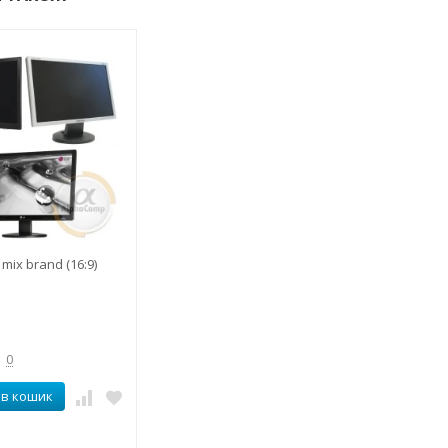
mix brand (16:9)
0
 в кошик