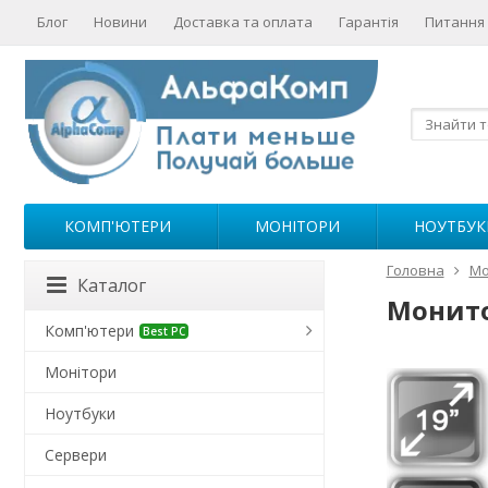
Блог
Новини
Доставка та оплата
Гарантія
Питання 
КОМП'ЮТЕРИ
МОНІТОРИ
НОУТБУК
Головна
Мо
Каталог
Монитор
Комп'ютери
Best PC
Монітори
Ноутбуки
Сервери