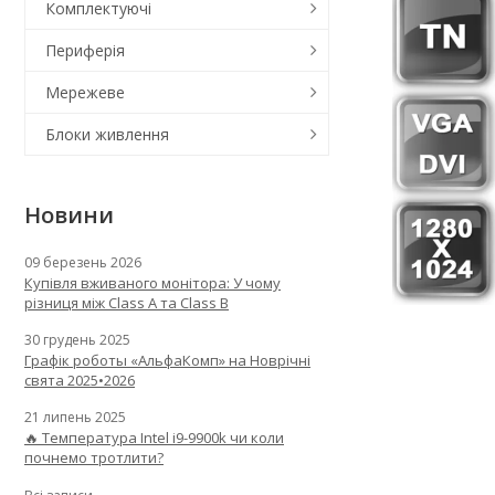
Комплектуючі
Периферія
Мережеве
Блоки живлення
Новини
09 березень 2026
Купівля вживаного монітора: У чому
різниця між Class A та Class B
30 грудень 2025
Графік роботы «АльфаКомп» на Новрічні
свята 2025•2026
21 липень 2025
🔥 Температура Intel i9-9900k чи коли
почнемо тротлити?