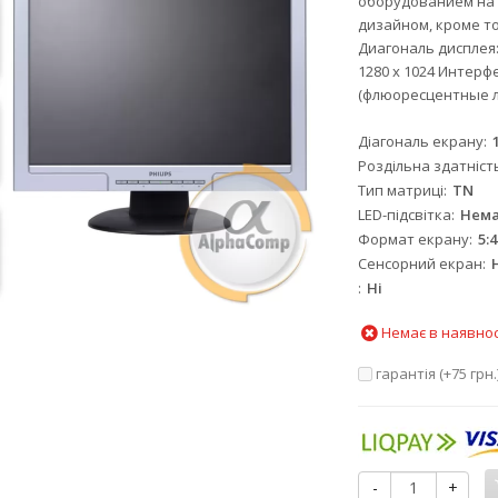
оборудованием на 
дизайном, кроме т
Диагональ дисплея:
1280 х 1024 Интерф
(флюоресцентные л
Діагональ екрану
Роздільна здатніст
Тип матриці
TN
LED-підсвітка
Нем
Формат екрану
5:4
Сенсорний екран
Ні
Немає в наявнос
гарантія (+
75 грн.
-
+