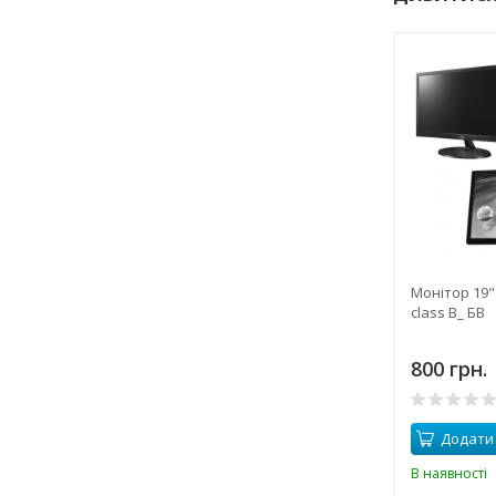
Монітор 19" 
class B_ БВ
800 грн.
Додати
В наявності