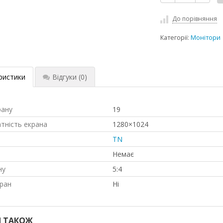
До порівняння
Категорії:
Монітори
ристики
Відгуки
(0)
рану
19
атність екрана
1280×1024
TN
Немає
ну
5:4
ран
Ні
 ТАКОЖ